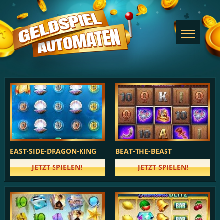
EAST-SIDE-DRAGON-KING
BEAT-THE-BEAST
JETZT SPIELEN!
JETZT SPIELEN!