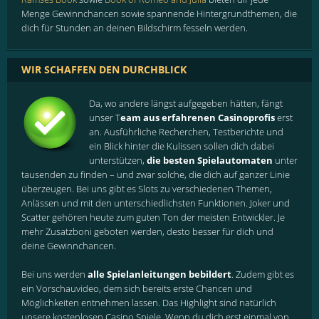
Menge Gewinnchancen sowie spannende Hintergrundthemen, die
dich für Stunden an deinen Bildschirm fesseln werden.
WIR SCHAFFEN DEN DURCHBLICK
Da, wo andere längst aufgegeben hätten, fängt
unser T
eam aus erfahrenen Casinoprofis
erst
an. Ausführliche Recherchen, Testberichte und
ein Blick hinter die Kulissen sollen dich dabei
unterstützen,
die besten Spielautomaten
unter
tausenden zu finden – und zwar solche, die dich auf ganzer Linie
überzeugen. Bei uns gibt es Slots zu verschiedenen Themen,
Anlässen und mit den unterschiedlichsten Funktionen. Joker und
Scatter gehören heute zum guten Ton der meisten Entwickler. Je
mehr Zusatzboni geboten werden, desto besser für dich und
deine Gewinnchancen.
Bei uns werden
alle Spielanleitungen bebildert
. Zudem gibt es
ein Vorschauvideo, dem sich bereits erste Chancen und
Möglichkeiten entnehmen lassen. Das Highlight sind natürlich
unsere kostenlosen Casino Spiele. Wenn du dich erst einmal von