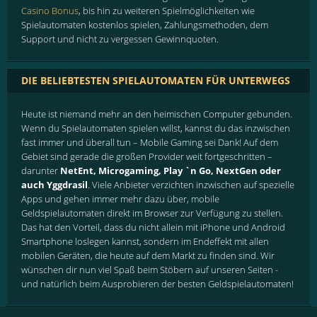
Casino Bonus
, bis hin zu weiteren Spielmöglichkeiten wie
Spielautomaten kostenlos spielen, Zahlungsmethoden, dem
Support und nicht zu vergessen Gewinnquoten.
DIE BELIEBTESTEN SPIELAUTOMATEN FÜR UNTERWEGS
Heute ist niemand mehr an den heimischen Computer gebunden.
Wenn du Spielautomaten spielen willst, kannst du das inzwischen
fast immer und überall tun – Mobile Gaming sei Dank! Auf dem
Gebiet sind gerade die großen Provider weit fortgeschritten –
darunter
NetEnt, Microgaming, Play `n Go, NextGen oder
auch Yggdrasil
. Viele Anbieter verzichten inzwischen auf spezielle
Apps und gehen immer mehr dazu über, mobile
Geldspielautomaten direkt im Browser zur Verfügung zu stellen.
Das hat den Vorteil, dass du nicht allein mit iPhone und Android
Smartphone loslegen kannst, sondern im Endeffekt mit allen
mobilen Geräten, die heute auf dem Markt zu finden sind. Wir
wünschen dir nun viel Spaß beim Stöbern auf unseren Seiten -
und natürlich beim Ausprobieren der besten Geldspielautomaten!