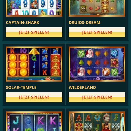
CAPTAIN-SHARK
DRUIDS-DREAM
JETZT SPIELEN!
JETZT SPIELEN!
SOLAR-TEMPLE
WILDERLAND
JETZT SPIELEN!
JETZT SPIELEN!