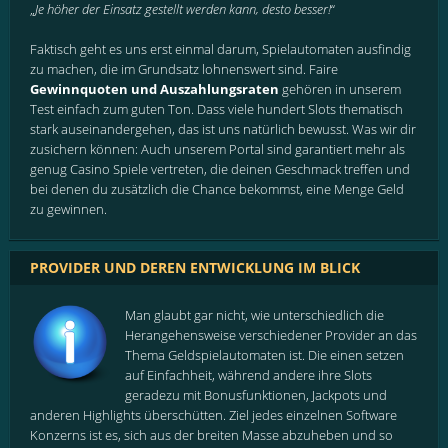
„
Je höher der Einsatz gestellt werden kann, desto besser!
“
Faktisch geht es uns erst einmal darum, Spielautomaten ausfindig
zu machen, die im Grundsatz lohnenswert sind. Faire
Gewinnquoten und Auszahlungsraten
gehören in unserem
Test einfach zum guten Ton. Dass viele hundert Slots thematisch
stark auseinandergehen, das ist uns natürlich bewusst. Was wir dir
zusichern können: Auch unserem Portal sind garantiert mehr als
genug Casino Spiele vertreten, die deinen Geschmack treffen und
bei denen du zusätzlich die Chance bekommst, eine Menge Geld
zu gewinnen.
PROVIDER UND DEREN ENTWICKLUNG IM BLICK
Man glaubt gar nicht, wie unterschiedlich die
Herangehensweise verschiedener Provider an das
Thema Geldspielautomaten ist. Die einen setzen
auf Einfachheit, während andere ihre Slots
geradezu mit Bonusfunktionen, Jackpots und
anderen Highlights überschütten. Ziel jedes einzelnen Software
Konzerns ist es, sich aus der breiten Masse abzuheben und so