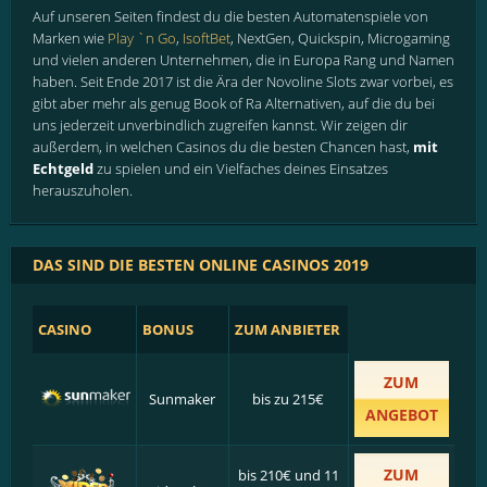
Auf unseren Seiten findest du die besten Automatenspiele von
Marken wie
Play `n Go
,
IsoftBet
, NextGen, Quickspin, Microgaming
und vielen anderen Unternehmen, die in Europa Rang und Namen
haben. Seit Ende 2017 ist die Ära der Novoline Slots zwar vorbei, es
gibt aber mehr als genug Book of Ra Alternativen, auf die du bei
uns jederzeit unverbindlich zugreifen kannst. Wir zeigen dir
außerdem, in welchen Casinos du die besten Chancen hast,
mit
Echtgeld
zu spielen und ein Vielfaches deines Einsatzes
herauszuholen.
DAS SIND DIE BESTEN ONLINE CASINOS 2019
CASINO
BONUS
ZUM ANBIETER
ZUM
Sunmaker
bis zu 215€
ANGEBOT
ZUM
bis 210€ und 11