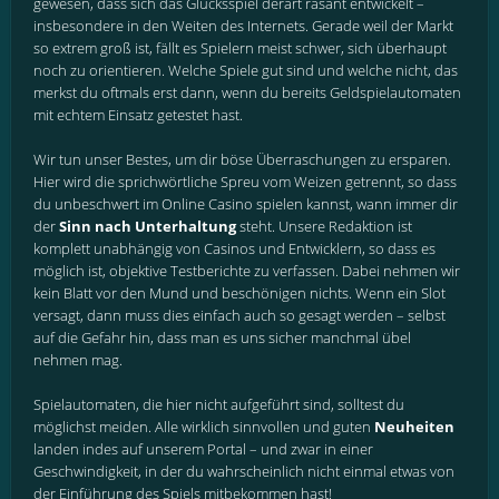
gewesen, dass sich das Glücksspiel derart rasant entwickelt –
insbesondere in den Weiten des Internets. Gerade weil der Markt
so extrem groß ist, fällt es Spielern meist schwer, sich überhaupt
noch zu orientieren. Welche Spiele gut sind und welche nicht, das
merkst du oftmals erst dann, wenn du bereits Geldspielautomaten
mit echtem Einsatz getestet hast.
Wir tun unser Bestes, um dir böse Überraschungen zu ersparen.
Hier wird die sprichwörtliche Spreu vom Weizen getrennt, so dass
du unbeschwert im Online Casino spielen kannst, wann immer dir
der
Sinn nach Unterhaltung
steht. Unsere Redaktion ist
komplett unabhängig von Casinos und Entwicklern, so dass es
möglich ist, objektive Testberichte zu verfassen. Dabei nehmen wir
kein Blatt vor den Mund und beschönigen nichts. Wenn ein Slot
versagt, dann muss dies einfach auch so gesagt werden – selbst
auf die Gefahr hin, dass man es uns sicher manchmal übel
nehmen mag.
Spielautomaten, die hier nicht aufgeführt sind, solltest du
möglichst meiden. Alle wirklich sinnvollen und guten
Neuheiten
landen indes auf unserem Portal – und zwar in einer
Geschwindigkeit, in der du wahrscheinlich nicht einmal etwas von
der Einführung des Spiels mitbekommen hast!