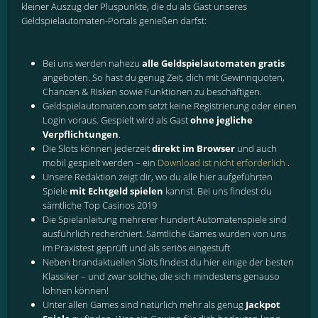
kleiner Auszug der Pluspunkte, die du als Gast unseres
Geldspielautomaten-Portals genießen darfst:
Bei uns werden nahezu
alle Geldspielautomaten gratis
angeboten. So hast du genug Zeit, dich mit Gewinnquoten,
Chancen & RIsken sowie Funktionen zu beschäftigen.
Geldspielautomaten.com setzt keine Registrierung oder einen
Login voraus. Gespielt wird als Gast
ohne jegliche
Verpflichtungen
.
Die Slots können jederzeit
direkt im Browser
und auch
mobil gespielt werden – ein
Download ist nicht erforderlich
.
Unsere Redaktion zeigt dir, wo du alle hier aufgeführten
Spiele
mit Echtgeld spielen
kannst. Bei uns findest du
sämtliche Top Casinos 2019
Die Spielanleitung mehrerer hundert Automatenspiele sind
ausführlich recherchiert. Sämtliche Games wurden von uns
im Praxistest geprüft und als seriös eingestuft
Neben brandaktuellen Slots findest du hier einige der besten
Klassiker – und zwar solche, die sich mindestens genauso
lohnen können!
Unter allen Games sind natürlich mehr als genug
Jackpot