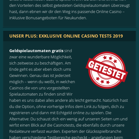
den Vorteilen des selbst getesteten Geldspielautomaten überzeugt
hast, dann ebnen wir dir den Weg ins passende Online Casino –
inklusive Bonusangeboten für Neukunden.
UNSER PLUS: EXKLUSIVE ONLINE CASINO TESTS 2019
Geldspielautomaten gratis
sind
zwar eine wunderbare Möglichkeit,
sich zeitweise zu beschäftigen. Am
Ende geht es aber eben doch ums
Gewinnen. Genau das ist jederzeit
möglich – wenn du weißt, in welchen
Casinos die von uns vorgestellten
Spielautomaten zu finden sind! Wir
haben es uns dabei alles andere als leicht gemacht. Natürlich hast
du die Option, ohne vorherige Infos dem Link zu folgen, dich zu
registrieren und dann mit Echtgeld online zu spielen. Die
Alternative: Du schaust dich ein wenig auf unseren Seiten um und
wirfst einen Blick auf die Casinotests, die ebenfalls durch unsere
Redakteure verfasst wurden. Experten der Glücksspielbranche
haben verschiedene Testbereiche gecheckt – angefangen beim