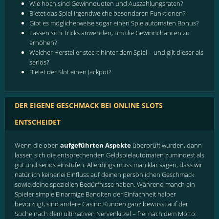
Wie hoch sind Gewinnquoten und Auszahlungsraten?
Bietet das Spiel irgendwelche besonderen Funktionen?
Gibt es möglicherweise sogar einen Spielautomaten Bonus?
Lassen sich Tricks anwenden, um die Gewinnchancen zu
erhöhen?
Welcher Hersteller steckt hinter dem Spiel – und gilt dieser als
seriös?
Bietet der Slot einen Jackpot?
DER EIGENE GESCHMACK BEI ONLINE SLOTS
ENTSCHEIDET
Wenn die oben
aufgeführten Aspekte
überprüft wurden, dann
lassen sich die entsprechenden Geldspielautomaten zumindest als
gut und seriös einstufen. Allerdings muss man klar sagen, dass wir
natürlich keinerlei Einfluss auf deinen persönlichen Geschmack
sowie deine speziellen Bedürfnisse haben. Während manch ein
Spieler simple Einarmige Banditen der Einfachheit halber
bevorzugt, sind andere Casino Kunden ganz bewusst auf der
Suche nach dem ultimativen Nervenkitzel – frei nach dem Motto: