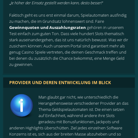
„
Je höher der Einsatz gestellt werden kann, desto besser!
“
Faktisch geht es uns erst einmal darum, Spielautomaten ausfindig
zu machen, die im Grundsatz lohnenswert sind. Faire
Gewinnquoten und Auszahlungsraten
gehören in unserem
Test einfach zum guten Ton. Dass viele hundert Slots thematisch
stark auseinandergehen, das ist uns natürlich bewusst. Was wir dir
zusichern können: Auch unserem Portal sind garantiert mehr als
genug Casino Spiele vertreten, die deinen Geschmack treffen und
bei denen du zusätzlich die Chance bekommst, eine Menge Geld
zu gewinnen.
PROVIDER UND DEREN ENTWICKLUNG IM BLICK
Man glaubt gar nicht, wie unterschiedlich die
Herangehensweise verschiedener Provider an das
Thema Geldspielautomaten ist. Die einen setzen
auf Einfachheit, während andere ihre Slots
geradezu mit Bonusfunktionen, Jackpots und
anderen Highlights überschütten. Ziel jedes einzelnen Software
Konzerns ist es, sich aus der breiten Masse abzuheben und so