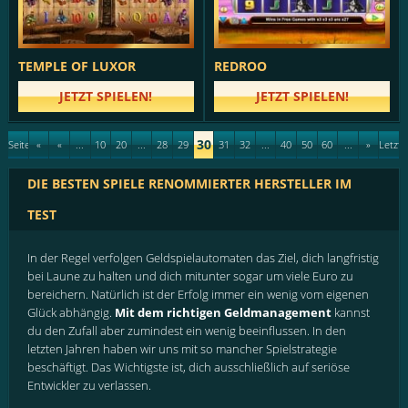
TEMPLE OF LUXOR
REDROO
JETZT SPIELEN!
JETZT SPIELEN!
30
Seite
«
«
...
10
20
...
28
29
31
32
...
40
50
60
...
»
Letzte
30
Erste
»
DIE BESTEN SPIELE RENOMMIERTER HERSTELLER IM
von
TEST
153
In der Regel verfolgen Geldspielautomaten das Ziel, dich langfristig
bei Laune zu halten und dich mitunter sogar um viele Euro zu
bereichern. Natürlich ist der Erfolg immer ein wenig vom eigenen
Glück abhängig.
Mit dem richtigen Geldmanagement
kannst
du den Zufall aber zumindest ein wenig beeinflussen. In den
letzten Jahren haben wir uns mit so mancher Spielstrategie
beschäftigt. Das Wichtigste ist, dich ausschließlich auf seriöse
Entwickler zu verlassen.