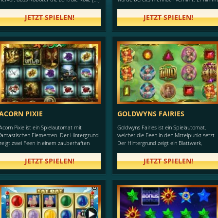
es den […]
JETZT SPIELEN!
JETZT SPIELEN!
ACORN PIXIE
GOLDWYNS FAIRIES
Acorn Pixie ist ein Spielautomat mit
Goldwyns Fairies ist ein Spielautomat,
fantastischen Elementen. Der Hintergrund
welcher die Feen in den Mittelpunkt setzt.
zeigt zwei Feen in einem zauberhaften
Der Hintergrund zeigt ein Blattwerk,
Wald. Daher […]
welches […]
JETZT SPIELEN!
JETZT SPIELEN!