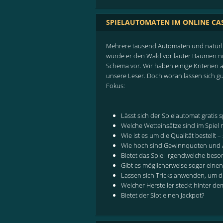
SPIELAUTOMATEN IM ONLINE CA
Mehrere tausend Automaten und natürl
würde er den Wald vor lauter Bäumen n
Schema vor. Wir haben einige Kriterien au
unsere Leser. Doch woran lassen sich g
Fokus:
Lässt sich der Spielautomat gratis s
Welche Wetteinsätze sind im Spiel 
Wie ist es um die Qualität bestellt
Wie hoch sind Gewinnquoten und 
Bietet das Spiel irgendwelche bes
Gibt es möglicherweise sogar eine
Lassen sich Tricks anwenden, um 
Welcher Hersteller steckt hinter dem
Bietet der Slot einen Jackpot?