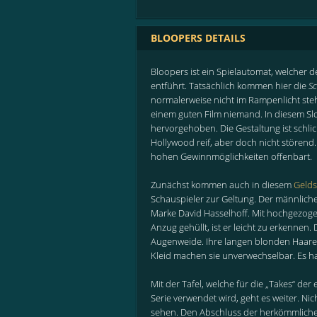
BLOOPERS DETAILS
Bloopers ist ein Spielautomat, welcher d
entführt. Tatsächlich kommen hier die
Sc
normalerweise nicht im Rampenlicht st
einem guten Film niemand. In diesem Sl
hervorgehoben. Die Gestaltung ist schlich
Hollywood reif, aber doch nicht störend.
hohen Gewinnmöglichkeiten offenbart.
Zunächst kommen auch in diesem
Gelds
Schauspieler zur Geltung. Der männliche 
Marke David Hasselhoff. Mit hochgezog
Anzug gehüllt, ist er leicht zu erkennen. 
Augenweide. Ihre langen blonden Haare
Kleid machen sie unverwechselbar. Es ha
Mit der Tafel, welche für die „Takes“ der
Serie verwendet wird, geht es weiter. Nicht
sehen. Den Abschluss der herkömmlich