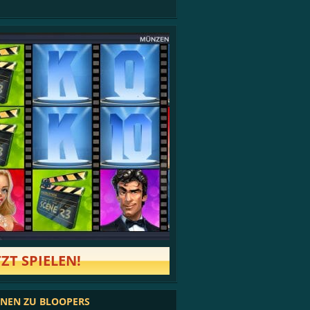
TZT SPIELEN!
ONEN ZU BLOOPERS