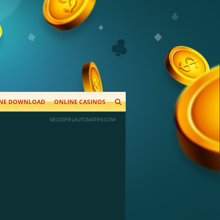
SUCHE:
NE DOWNLOAD
ONLINE CASINOS
GELDSPIELAUTOMATEN.COM