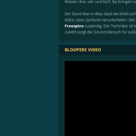
Walzen drei, vier und fünf. Sie bringen 
Der Stunt Man in Blau lässt die Wilds si
dafür, dass Symbole herunterfallen. Der
Freespins
zuständig. Der Techniker ist 
zuletzt sorgt der Sound-Mensch für zufä
BLOOPERS VIDEO