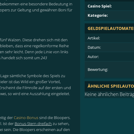
ole bekommen eine besondere Bedeutung in
Casino Spiel:
oopers zur Geltung und gewähren Boni für
Kategorie:
GELDSPIELAUTOMATE
Artikel:
 fünf Walzen. Diese drehen sich mit den
bleiben, dass eine regelkonforme Reihe
Datum:
en sehr leicht. Denn jede Linie von links
Autor:
s handelt sich somit um
243
Bewertung:
r Lage sämtliche Symbole des Spiels zu
ler ist das Wild ein großer Vorteil,
ÄHNLICHE SPIELAUT
Erscheint die Filmrolle auf der ersten und
wei, so wird eine Auszahlung eingeleitet.
Keine ähnlichen Beiträ
itig der
Casino-Bonus
sind die Bloopers.
 Ist der
Bonus-Stern dreifach
zu sehen,
i sein. Die Bloopers erscheinen auf den