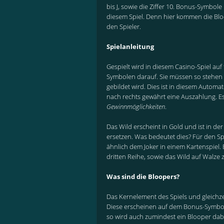
bis J, sowie die Ziffer 10. Bonus-Symb
diesem Spiel. Denn hier kommen die Bl
den Spieler.
Spielanleitung
Gespielt wird in diesem Casino-Spiel auf
Symbolen darauf. Sie müssen so stehen 
gebildet wird. Dies ist in diesem Automat
nach rechts gewährt eine Auszahlung. E
Gewinnmöglichkeiten
.
Das Wild erscheint in Gold und ist in de
ersetzen. Was bedeutet dies? Für den Spie
ähnlich dem Joker in einem Kartenspiel. 
dritten Reihe, sowie das Wild auf Walze z
Was sind die Bloopers?
Das Kernelement des Spiels und gleichze
Diese erscheinen auf dem Bonus-Symbol.
so wird auch zumindest ein Blooper dabe