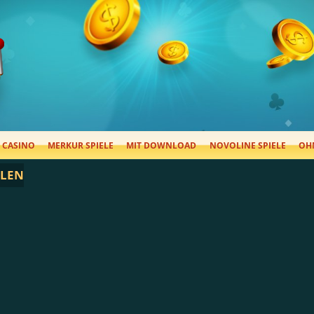
E CASINO
MERKUR SPIELE
MIT DOWNLOAD
NOVOLINE SPIELE
OH
ELEN
SUCHE: