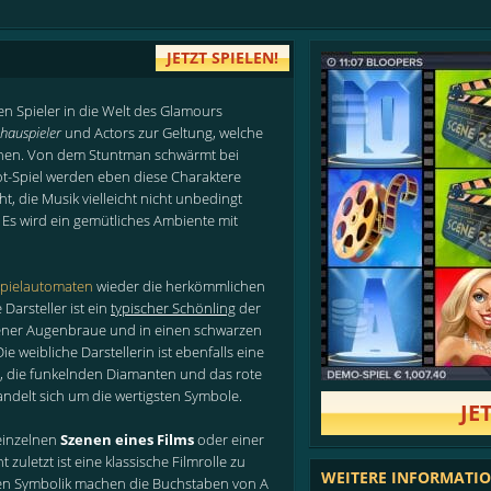
JETZT SPIELEN!
en Spieler in die Welt des Glamours
hauspieler
und Actors zur Geltung, welche
ehen. Von dem Stuntman schwärmt bei
ot-Spiel werden eben diese Charaktere
t, die Musik vielleicht nicht unbedingt
 Es wird ein gemütliches Ambiente mit
pielautomaten
wieder die herkömmlichen
Darsteller ist ein
typischer Schönling
der
ener Augenbraue und in einen schwarzen
Die weibliche Darstellerin ist ebenfalls eine
, die funkelnden Diamanten und das rote
ndelt sich um die wertigsten Symbole.
JE
 einzelnen
Szenen eines Films
oder einer
 zuletzt ist eine klassische Filmrolle zu
WEITERE INFORMATI
en Symbolik machen die Buchstaben von A