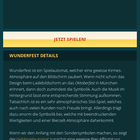
JETZT SPIELEN!
WUNDERFEST DETAILS
Wunderfest ist ein Spielautomat, welcher eine gewisse Kirmes-
Atmosphäre auf den Bildschirm zaubert. Wenn nicht schon das
Design beim Ladebildschirm an das
Oktoberfest
in München
erinnert, dann doch zumindest die Symbolik. Auch die Musik im
Hintergrund lässt eine entsprechende Stimmung aufkommen.
Tatsächlich ist es ein sehr atmosphärisches Slot-Spiel, welches
auch nach vielen Runden noch Freude bringt. Allerdings trägt
dazu enorm die Symbolik bei, welche mit beeindruckenden
Wertigkeiten und einer Bierzelt-Atmosphäre daherkommt.
Wenn wir den Anfang mit den Sondersymbolen machen, so zeigt
der
Geldspielautomat
zunächst eine gewisse Bier-Affinität vor.