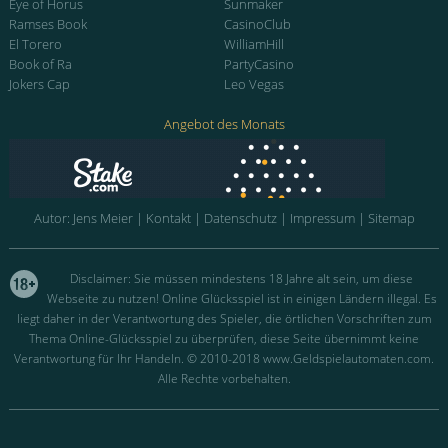
Eye of Horus
Sunmaker
Ramses Book
CasinoClub
El Torero
WilliamHill
Book of Ra
PartyCasino
Jokers Cap
Leo Vegas
Angebot des Monats
Autor:
Jens Meier
|
Kontakt
|
Datenschutz
|
Impressum
|
Sitemap