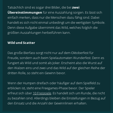
Tatsächlich sind es sogar drei Bilder, die bei
zwei
Übereinstimmungen
für eine Auszahlung sorgen. Es lässt sich
einfach merken, dass nur die Menschen dazu fähig sind. Dabei
handelt es sich nicht einmal unbedingt um die wertigsten Symbole.
Denn diese Aufgabe übernimmt das Wild, welches folglich die
größten Auszahlungen herbeiführen kann.
Wild und Scatter
Das große Bierfass sorgt nicht nur auf dem Oktoberfest für
Freude, sondern auch beim Spielautomaten Wunderfest. Denn es
fungiert als Wild und somit als Joker. Erscheint also die Wurst auf
den Walzen eins und zwei und das Wild auf der gleichen Reihe der
dritten Rolle, so steht ein Gewinn bevor.
Wenn der Humpen dreifach oder häufiger auf dem Spielfeld zu
erblicken ist, steht eine Freegames-Phase bevor. Der Spieler
erfreut sich über
10 Freispiele
. Es handelt sich um Runde, die nicht
zu bezahlen sind. Allerdings bleiben die Einstellungen in Bezug auf
den Einsatz und die Anzahl der Gewinnlinien erhalten.