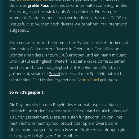
Denn das
große Fass
, welches bekanntermaßen zum Beginn des
Festes angestochen wird, ist als Wild verkleidet. Ein Humpen
kommt als Scatter daher. Um zu verdeutlichen, dass das Gefäß mit
Bier gefüllt ist, wurden noch diverse Weizenähren im Hintergrund
aufgebaut.
Kommen wir nun zur herkömmlichen Symbolik und entdecken auf
den ersten Glick mehrere Bayern in Feierlaune. Eine hübsche
Blondine hält das Bier zum Gruß erhoben und ein Mann mit Bart
und Hut tut es ihr gleich. Weiterhin ist eine kecke Dame zu sehen,
welche zum Tanzen aufgelegt scheint. Ein Bier eine Wurst, ein
grüner Hut, sowie die
Brezel
dürfen auf dem Spielfeld natürlich
nicht fehlen. Der Hopfen ergänzt das
Casino-Spiel
gelungen.
So wird’s gespielt!
Die Paylines sind in den Regeln des Automatenspiels aufgestellt
und nicht unter der Gewinntabelle. Schnell wird deutlich, dass auf
10 Linien
gespielt wird. Diese verlaufen für gewöhnlich von links
nach rechts. Je nach Symbol braucht der Spieler zwei bis drei
Übereinstimmungen für einen Gewinn. Große Auszahlungen gibt
es hingegen bei gültigen Fünferreihen.