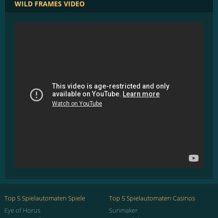
WILD FRAMES VIDEO
Top 5 Spielautomaten Spiele
Top 5 Spielautomaten Casinos
Eye of Horus
Sunmaker