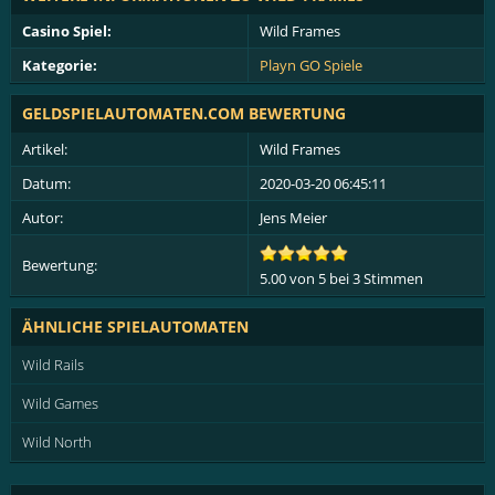
Casino Spiel:
Wild Frames
Kategorie:
Playn GO Spiele
GELDSPIELAUTOMATEN.COM
BEWERTUNG
Artikel:
Wild Frames
Datum:
2020-03-20 06:45:11
Autor:
Jens Meier
Bewertung:
5.00
von
5
bei 3 Stimmen
ÄHNLICHE SPIELAUTOMATEN
Wild Rails
Wild Games
Wild North