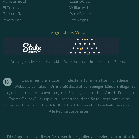
Ramses Book
CasinoClub
El Torero
WilliamHill
Book of Ra
PartyCasino
Jokers Cap
Leo Vegas
Angebot des Monats
Autor:
Jens Meier
|
Kontakt
|
Datenschutz
|
Impressum
|
Sitemap
Die Angebote auf dieser Seite werden reguliert, lizenziert und kontrolliert