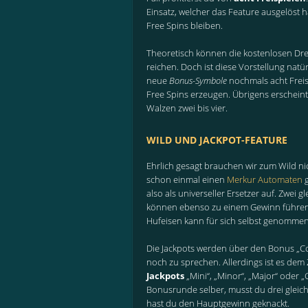
Einsatz, welcher das Feature ausgelöst h
Free Spins bleiben.
Theoretisch können die kostenlosen Dre
reichen. Doch ist diese Vorstellung natür
neue
Bonus-Symbole
nochmals acht Freisp
Free Spins erzeugen. Übrigens erschein
Walzen zwei bis vier.
WILD UND JACKPOT-FEATURE
Ehrlich gesagt brauchen wir zum Wild nich
schon einmal einen
Merkur Automaten
g
also als universeller Ersetzer auf. Zwei 
können ebenso zu einem Gewinn führen, 
Hufeisen kann für sich selbst genommen 
Die Jackpots werden über den Bonus „Co
noch zu sprechen. Allerdings ist es dem 
Jackpots
„Mini“, „Minor“, „Major“ oder 
Bonusrunde selber, musst du drei gleic
hast du den Hauptgewinn geknackt.