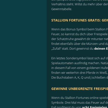
Verhältnis steht. Willst du mehr über de
Gewinntabelle.
STALLION FORTUNES GRATIS: GE
Wenn das Bonus-Symbol beim Stallion For
Feuer, so kannst du dich über Freispie
der Schatztruhe gewährt dir mitunter ne
findet ebenfalls über die Münzen und da
„Zufall“ statt. Dort gewinnst du
deinen E
Ein letztes Sondersymbol lässt sich auf 
Spielautomaten ausfindig machen. Natür
in diesem Fall von einem goldenen Hufei
finden wir weiterhin drei Pferde in Weiß
Die Buchstaben A, K, Q und J schließen d
GEWINNE UNBEGRENZTE FREISPI
Wenn du Stallion Fortunes online spiels
Symbole. Drei Mal muss das Feuer auf d
Fall profitierst du von
acht Freispielen