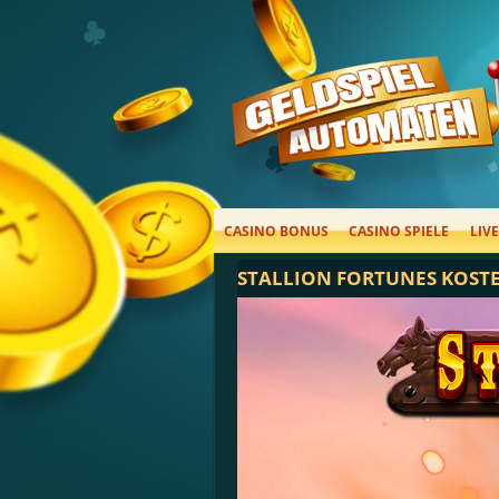
CASINO BONUS
CASINO SPIELE
LIV
STALLION FORTUNES KOST