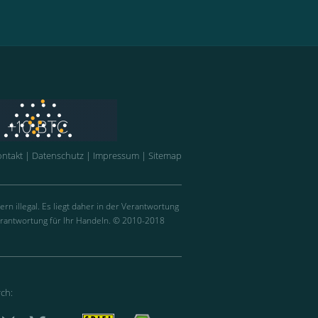
ntakt
|
Datenschutz
|
Impressum
|
Sitemap
rch: