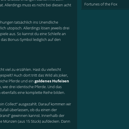
Fortunes of the Fox
at. Allerdings muss es nicht bei diesen acht
hungen tatsächlich ins Unendliche
lich utopisch. Allerdings lösen jeweils drei
iele aus. So kannst du eine Schleife an
t das Bonus-Symbol lediglich auf den
t viel zu erzählen. Hast du vielleicht
espielt? Auch dort tritt das Wild als Joker,
gleiche Pferde und ein
goldenes Hufeisen
wie drei identische Pferde. Und das
ebenfalls eine komplette Reihe bilden.
in Collect“ ausgezahlt. Darauf kommen wir
Zufall überlassen, ob du einen der
„Grand“ gewinnen kannst. Innerhalb der
he Münzen (aus 15 Stück) aufdecken. Dann