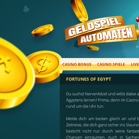
CASINO BONUS
CASINO SPIELE
LIV
FORTUNES OF EGYPT
Du suchst Nervenkitzel und willst dabei
Ägyptens lernen? Prima, denn im Casino
rund um die Uhr tun.
Melde dich am besten gleich an und b
Zeitreise, die dich ganz sicher ins Stau
besticht nicht nur durch seine fanta
Chancen einräumen. Auch in Sachen 