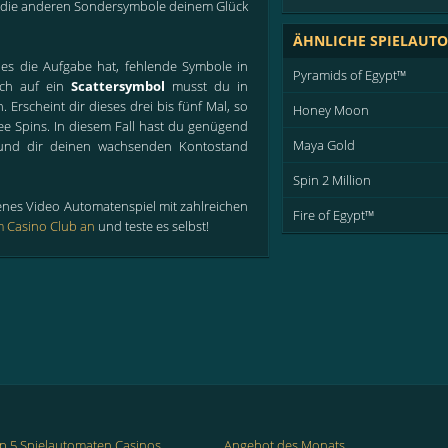
h die anderen Sondersymbole deinem Glück
ÄHNLICHE SPIELAUT
hes die Aufgabe hat, fehlende Symbole in
Pyramids of Egypt™
uch auf ein
Scattersymbol
musst du in
 Erscheint dir dieses drei bis fünf Mal, so
Honey Moon
ee Spins. In diesem Fall hast du genügend
Maya Gold
 und dir deinen wachsenden Kontostand
Spin 2 Million
ngenes Video Automatenspiel mit zahlreichen
Fire of Egypt™
im Casino Club an
und teste es selbst!
p 5 Spielautomaten Casinos
Angebot des Monats