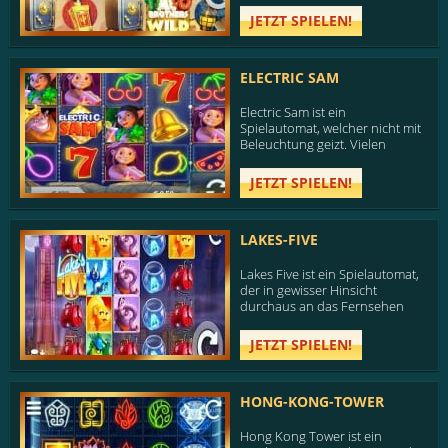
verschlagen. Dies legt der
JETZT SPIELEN!
Hintergrund nahe, wo nicht nur
echte Kakteen, sondern auch
welche…
ELECTRIC SAM
Electric Sam ist ein
Spielautomat, welcher nicht mit
Beleuchtung geizt. Vielen
Spielern wird ein Licht
aufgehen, welches der
JETZT SPIELEN!
Hauptcharakter Sam
wahrscheinlich angeknipst hat.
Es handelt sich um einen
LAKES-FIVE
Automaten, der…
Lakes Five ist ein Spielautomat,
der in gewisser Hinsicht
durchaus an das Fernsehen
und Filme wie Oceans Eleven
erinnert. Denn im Fokus des
JETZT SPIELEN!
Lakes Five Slot steht eine
Verbrecherbande. Allerdings…
HONG-KONG-TOWER
Hong Kong Tower ist ein