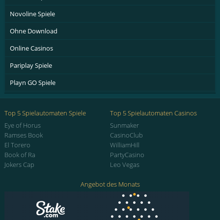
Novoline Spiele
Ohne Download
Online Casinos
Pariplay Spiele
Playn GO Spiele
Playson Spiele
Top 5 Spielautomaten Spiele
Top 5 Spielautomaten Casinos
Playtech Spiele
Eye of Horus
Sunmaker
Pragmatic Spiele
Ramses Book
CasinoClub
El Torero
WilliamHill
Quickspin Spiele
Book of Ra
PartyCasino
Jokers Cap
Leo Vegas
Red Rake Spiele
Angebot des Monats
SG Interactive Spiele
Thunderkick Spiele