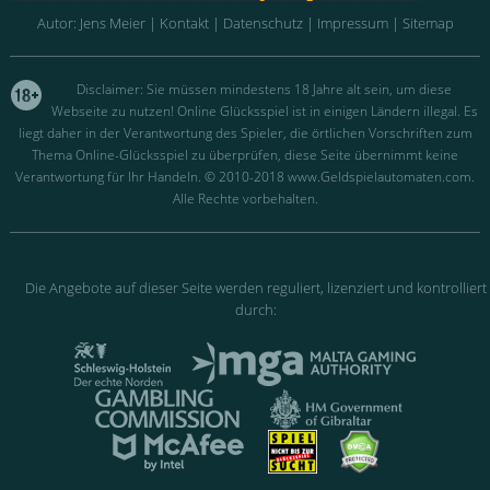
Tom Horn Spiele
Autor:
Jens Meier
|
Kontakt
|
Datenschutz
|
Impressum
|
Sitemap
Williams Interactive Spiele
Yggdrasil Spiele
Die Angebote auf dieser Seite werden reguliert, lizenziert und kontrolliert
durch: