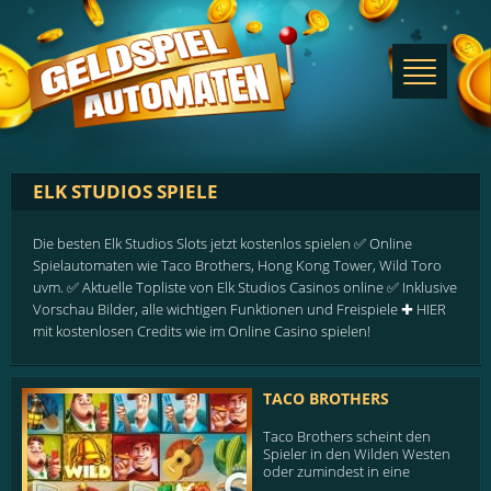
ELK STUDIOS SPIELE
Die besten Elk Studios Slots jetzt kostenlos spielen ✅ Online
Spielautomaten wie Taco Brothers, Hong Kong Tower, Wild Toro
uvm. ✅ Aktuelle Topliste von Elk Studios Casinos online ✅ Inklusive
Vorschau Bilder, alle wichtigen Funktionen und Freispiele ✚ HIER
mit kostenlosen Credits wie im Online Casino spielen!
TACO BROTHERS
Taco Brothers scheint den
Spieler in den Wilden Westen
oder zumindest in eine
Nachbildung davon zu