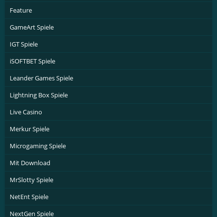
Feature
GameArt Spiele
IGT Spiele
iSOFTBET Spiele
Leander Games Spiele
Lightning Box Spiele
Live Casino
Merkur Spiele
Microgaming Spiele
Mit Download
MrSlotty Spiele
NetEnt Spiele
NextGen Spiele