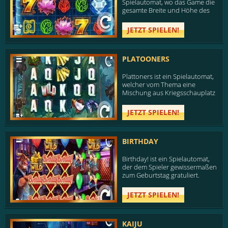
Spielautomat, wo das Game die
gesamte Breite und Höhe des
Spielfeldes ausnutzt.
Dementsprechend groß sind
JETZT SPIELEN!
die Symbole gezeichnet. Im
Hintergrund erkennen wir das
Hochhaus, wie…
PLATOONERS
Plattoners ist ein Spielautomat,
welcher vom Thema eine
Mischung aus Kriegsschauplatz
im Dschungel und Filmset zeigt.
Tatsächlich sind um das
JETZT SPIELEN!
Spielfeld herum Kameras und
Lichter aufgebaut. Das Set
selber zeigt…
BIRTHDAY
Birthday! ist ein Spielautomat,
der dem Spieler gewissermaßen
zum Geburtstag gratuliert.
Zumindest in der Musik heißt es
immer mal wieder Happy
JETZT SPIELEN!
Birthday. Von der Gestaltung
her, wird eindeutig in einer…
KAIJU