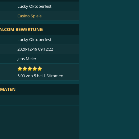
Lucky Oktoberfest
Casino Spiele
N.COM
BEWERTUNG
Lucky Oktoberfest
2020-12-19 09:12:22
Jens Meier
5.00
von
5
bei 1 Stimmen
OMATEN