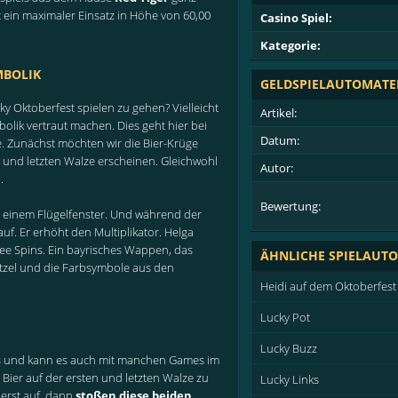
 ein maximaler Einsatz in Höhe von 60,00
Casino Spiel:
Kategorie:
MBOLIK
GELDSPIELAUTOMATE
y Oktoberfest spielen zu gehen? Vielleicht
Artikel:
bolik vertraut machen. Dies geht hier bei
Datum:
e. Zunächst möchten wir die Bier-Krüge
 und letzten Walze erscheinen. Gleichwohl
Autor:
l
.
Bewertung:
er einem Flügelfenster. Und während der
uf. Er erhöht den Multiplikator. Helga
ree Spins. Ein bayrisches Wappen, das
ÄHNLICHE SPIELAUT
retzel und die Farbsymbole aus den
Heidi auf dem Oktoberfest
Lucky Pot
Lucky Buzz
rs und kann es auch mit manchen Games im
er auf der ersten und letzten Walze zu
Lucky Links
 erst auf, dann
stoßen diese beiden