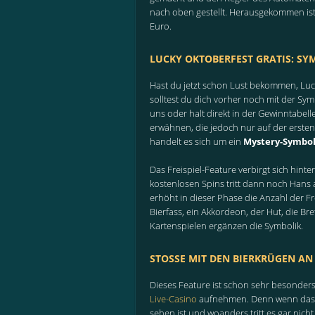
nach oben gestellt. Herausgekommen ist
Euro.
LUCKY OKTOBERFEST GRATIS: SY
Hast du jetzt schon Lust bekommen, Luck
solltest du dich vorher noch mit der Sym
uns oder halt direkt in der Gewinntabell
erwähnen, die jedoch nur auf der ersten
handelt es sich um ein
Mystery-Symbo
Das Freispiel-Feature verbirgt sich hint
kostenlosen Spins tritt dann noch Hans a
erhöht in dieser Phase die Anzahl der F
Bierfass, ein Akkordeon, der Hut, die B
Kartenspielen ergänzen die Symbolik.
STOSSE MIT DEN BIERKRÜGEN AN
Dieses Feature ist schon sehr besonde
Live-Casino
aufnehmen. Denn wenn das Bi
sehen ist und woanders tritt es gar nicht