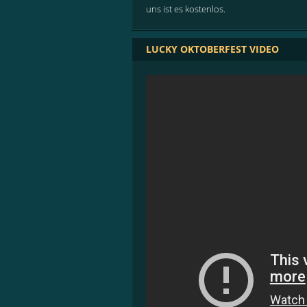
uns ist es kostenlos.
LUCKY OKTOBERFEST VIDEO