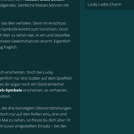
Lucky Ladys Charm
t Folgendes: Sämtliche Walzen können mit
 das Bier verfallen. Denn im Anschluss
e Symbolik kommt zum Vorschein. Doch
ch Bier zu sehen war, in ein und dasselbe
 unsere Gewinnchancen enorm. Eigentlich
g fraglich.
N
ch erscheinen. Doch bei Lucky
entlich nur drei Scatter auf dem Spielfeld
es dir sogar noch ein Stück einfacher.
reh-Symbole
erscheinen, so verharren
sition.
er, die drei benötigten Übereinstimmungen
doch nur auf den Rollen eins, drei und
ei Mal zu sehen, so freust du dich über 10
m zuvor eingestellten Einsatz – bei der