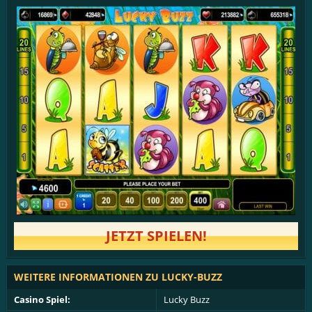
JETZT SPIELEN!
WEITERE INFORMATIONEN ZU LUCKY-BUZZ
Casino Spiel:
Lucky Buzz