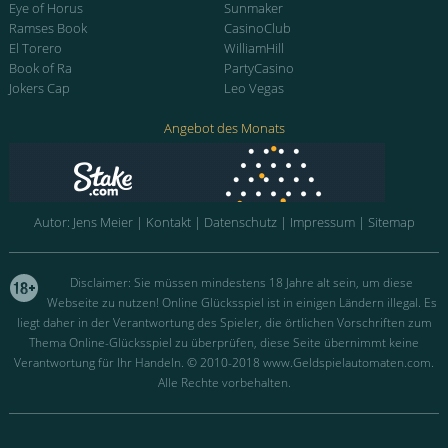
Eye of Horus
Sunmaker
Ramses Book
CasinoClub
El Torero
WilliamHill
Book of Ra
PartyCasino
Jokers Cap
Leo Vegas
Angebot des Monats
Autor:
Jens Meier
|
Kontakt
|
Datenschutz
|
Impressum
|
Sitemap