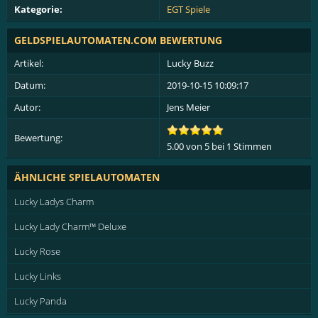
Kategorie:
EGT Spiele
GELDSPIELAUTOMATEN.COM
BEWERTUNG
Artikel:
Lucky Buzz
Datum:
2019-10-15 10:09:17
Autor:
Jens Meier
Bewertung:
5.00
von
5
bei 1 Stimmen
ÄHNLICHE SPIELAUTOMATEN
Lucky Ladys Charm
Lucky Lady Charm™ Deluxe
Lucky Rose
Lucky Links
Lucky Panda