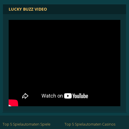
LUCKY BUZZ VIDEO
Top 5 Spielautomaten Spiele
Top 5 Spielautomaten Casinos