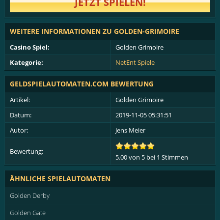
JETZT SPIELEN!
WEITERE INFORMATIONEN ZU GOLDEN-GRIMOIRE
Casino Spiel:
Golden Grimoire
Kategorie:
NetEnt Spiele
GELDSPIELAUTOMATEN.COM
BEWERTUNG
Artikel:
Golden Grimoire
Datum:
2019-11-05 05:31:51
Autor:
Jens Meier
Bewertung:
5.00
von
5
bei 1 Stimmen
ÄHNLICHE SPIELAUTOMATEN
Golden Derby
Golden Gate