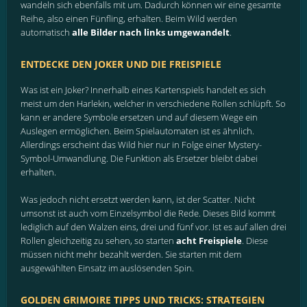
wandeln sich ebenfalls mit um. Dadurch können wir eine gesamte
Reihe, also einen Fünfling, erhalten. Beim Wild werden
automatisch
alle Bilder nach links umgewandelt
.
ENTDECKE DEN JOKER UND DIE FREISPIELE
Was ist ein Joker? Innerhalb eines Kartenspiels handelt es sich
meist um den Harlekin, welcher in verschiedene Rollen schlüpft. So
kann er andere Symbole ersetzen und auf diesem Wege ein
Auslegen ermöglichen. Beim Spielautomaten ist es ähnlich.
Allerdings erscheint das Wild hier nur in Folge einer Mystery-
Symbol-Umwandlung. Die Funktion als Ersetzer bleibt dabei
erhalten.
Was jedoch nicht ersetzt werden kann, ist der Scatter. Nicht
umsonst ist auch vom Einzelsymbol die Rede. Dieses Bild kommt
lediglich auf den Walzen eins, drei und fünf vor. Ist es auf allen drei
Rollen gleichzeitig zu sehen, so starten
acht Freispiele
. Diese
müssen nicht mehr bezahlt werden. Sie starten mit dem
ausgewählten Einsatz im auslösenden Spin.
GOLDEN GRIMOIRE TIPPS UND TRICKS: STRATEGIEN