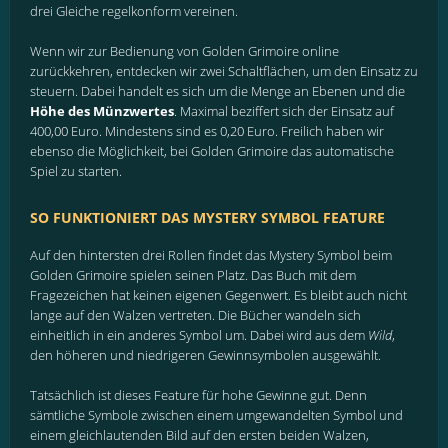
drei Gleiche regelkonform vereinen.
Wenn wir zur Bedienung von Golden Grimoire online
zurückkehren, entdecken wir zwei Schaltflächen, um den Einsatz zu
steuern. Dabei handelt es sich um die Menge an Ebenen und die
Höhe des Münzwertes
. Maximal beziffert sich der Einsatz auf
400,00 Euro. Mindestens sind es 0,20 Euro. Freilich haben wir
ebenso die Möglichkeit, bei Golden Grimoire das automatische
Spiel zu starten.
SO FUNKTIONIERT DAS MYSTERY SYMBOL FEATURE
Auf den hintersten drei Rollen findet das Mystery Symbol beim
Golden Grimoire spielen seinen Platz. Das Buch mit dem
Fragezeichen hat keinen eigenen Gegenwert. Es bleibt auch nicht
lange auf den Walzen vertreten. Die Bücher wandeln sich
einheitlich in ein anderes Symbol um. Dabei wird aus dem
Wild
,
den höheren und niedrigeren Gewinnsymbolen ausgewählt.
Tatsächlich ist dieses Feature für hohe Gewinne gut. Denn
sämtliche Symbole zwischen einem umgewandelten Symbol und
einem gleichlautenden Bild auf den ersten beiden Walzen,