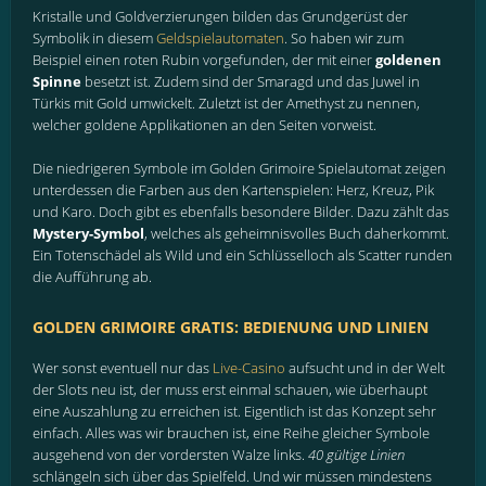
Kristalle und Goldverzierungen bilden das Grundgerüst der
Symbolik in diesem
Geldspielautomaten
. So haben wir zum
Beispiel einen roten Rubin vorgefunden, der mit einer
goldenen
Spinne
besetzt ist. Zudem sind der Smaragd und das Juwel in
Türkis mit Gold umwickelt. Zuletzt ist der Amethyst zu nennen,
welcher goldene Applikationen an den Seiten vorweist.
Die niedrigeren Symbole im Golden Grimoire Spielautomat zeigen
unterdessen die Farben aus den Kartenspielen: Herz, Kreuz, Pik
und Karo. Doch gibt es ebenfalls besondere Bilder. Dazu zählt das
Mystery-Symbol
, welches als geheimnisvolles Buch daherkommt.
Ein Totenschädel als Wild und ein Schlüsselloch als Scatter runden
die Aufführung ab.
GOLDEN GRIMOIRE GRATIS: BEDIENUNG UND LINIEN
Wer sonst eventuell nur das
Live-Casino
aufsucht und in der Welt
der Slots neu ist, der muss erst einmal schauen, wie überhaupt
eine Auszahlung zu erreichen ist. Eigentlich ist das Konzept sehr
einfach. Alles was wir brauchen ist, eine Reihe gleicher Symbole
ausgehend von der vordersten Walze links.
40 gültige Linien
schlängeln sich über das Spielfeld. Und wir müssen mindestens