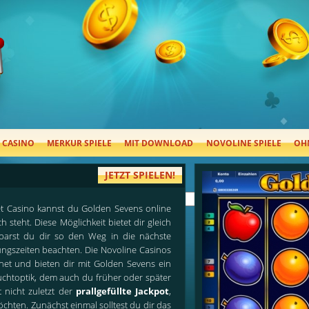
E CASINO
MERKUR SPIELE
MIT DOWNLOAD
NOVOLINE SPIELE
OH
JETZT SPIELEN!
SUCHE:
t Casino kannst du Golden Sevens online
 steht. Diese Möglichkeit bietet dir gleich
rsparst du dir so den Weg in die nächste
ungszeiten beachten. Die Novoline Casinos
net und bieten dir mit Golden Sevens ein
uchtoptik, dem auch du früher oder später
t nicht zuletzt der
prallgefüllte Jackpot
,
chten. Zunächst einmal solltest du dir das