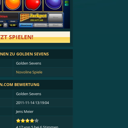
TZT SPIELEN!
NEN ZU GOLDEN SEVENS
Golden Sevens
Novoline Spiele
N.COM
BEWERTUNG
Golden Sevens
2011-11-14 13:19:04
Jens Meier
4.17
von
5
bei 6 Stimmen