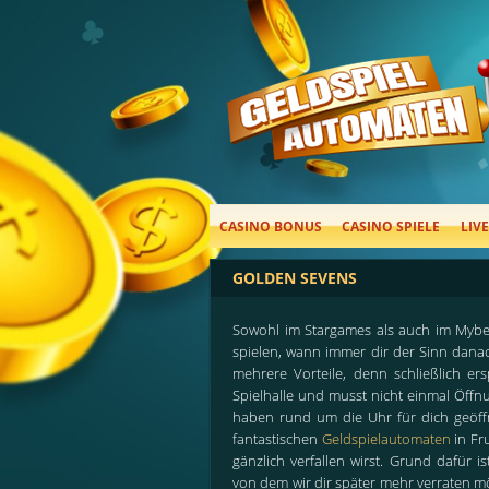
CASINO BONUS
CASINO SPIELE
LIV
GOLDEN SEVENS
Sowohl im Stargames als auch im Mybe
spielen, wann immer dir der Sinn danach
mehrere Vorteile, denn schließlich e
Spielhalle und musst nicht einmal Öffn
haben rund um die Uhr für dich geöff
fantastischen
Geldspielautomaten
in Fr
gänzlich verfallen wirst. Grund dafür is
von dem wir dir später mehr verraten mö