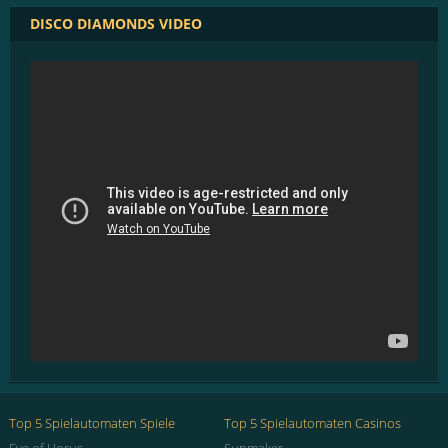
DISCO DIAMONDS VIDEO
Top 5 Spielautomaten Spiele
Top 5 Spielautomaten Casinos