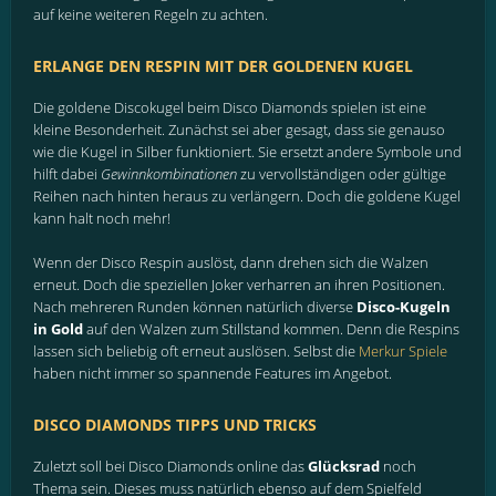
auf keine weiteren Regeln zu achten.
ERLANGE DEN RESPIN MIT DER GOLDENEN KUGEL
Die goldene Discokugel beim Disco Diamonds spielen ist eine
kleine Besonderheit. Zunächst sei aber gesagt, dass sie genauso
wie die Kugel in Silber funktioniert. Sie ersetzt andere Symbole und
hilft dabei
Gewinnkombinationen
zu vervollständigen oder gültige
Reihen nach hinten heraus zu verlängern. Doch die goldene Kugel
kann halt noch mehr!
Wenn der Disco Respin auslöst, dann drehen sich die Walzen
erneut. Doch die speziellen Joker verharren an ihren Positionen.
Nach mehreren Runden können natürlich diverse
Disco-Kugeln
in Gold
auf den Walzen zum Stillstand kommen. Denn die Respins
lassen sich beliebig oft erneut auslösen. Selbst die
Merkur Spiele
haben nicht immer so spannende Features im Angebot.
DISCO DIAMONDS TIPPS UND TRICKS
Zuletzt soll bei Disco Diamonds online das
Glücksrad
noch
Thema sein. Dieses muss natürlich ebenso auf dem Spielfeld