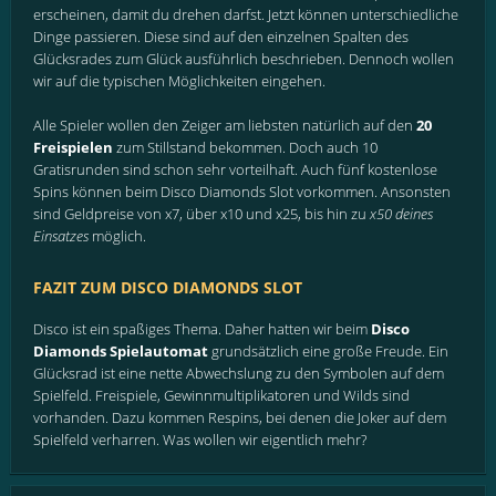
erscheinen, damit du drehen darfst. Jetzt können unterschiedliche
Dinge passieren. Diese sind auf den einzelnen Spalten des
Glücksrades zum Glück ausführlich beschrieben. Dennoch wollen
wir auf die typischen Möglichkeiten eingehen.
Alle Spieler wollen den Zeiger am liebsten natürlich auf den
20
Freispielen
zum Stillstand bekommen. Doch auch 10
Gratisrunden sind schon sehr vorteilhaft. Auch fünf kostenlose
Spins können beim Disco Diamonds Slot vorkommen. Ansonsten
sind Geldpreise von x7, über x10 und x25, bis hin zu
x50 deines
Einsatzes
möglich.
FAZIT ZUM DISCO DIAMONDS SLOT
Disco ist ein spaßiges Thema. Daher hatten wir beim
Disco
Diamonds Spielautomat
grundsätzlich eine große Freude. Ein
Glücksrad ist eine nette Abwechslung zu den Symbolen auf dem
Spielfeld. Freispiele, Gewinnmultiplikatoren und Wilds sind
vorhanden. Dazu kommen Respins, bei denen die Joker auf dem
Spielfeld verharren. Was wollen wir eigentlich mehr?