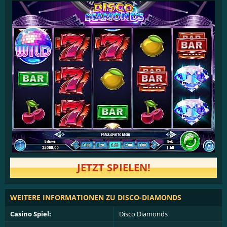
JETZT SPIELEN!
WEITERE INFORMATIONEN ZU DISCO-DIAMONDS
Casino Spiel:
Disco Diamonds