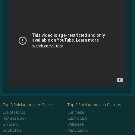
Top 5 Spielautomaten Spiele
Top 5 Spielautomaten Casinos
Eye of Horus
Sunmaker
Ramses Book
CasinoClub
El Torero
WilliamHill
Book of Ra
PartyCasino