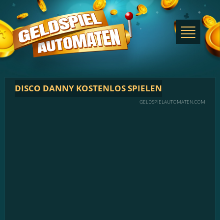
DISCO DANNY KOSTENLOS SPIELEN
GELDSPIELAUTOMATEN.COM