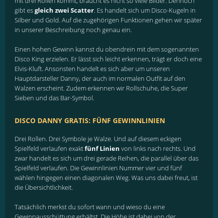
mit drei Rollen kommt, braucht es nicht so viele Bilder. Dennoch
gibt es
gleich zwei Scatter
. Es handelt sich um Disco-Kugeln in
Silber und Gold. Auf die zugehörigen Funktionen gehen wir später
in unserer Beschreibung noch genau ein.
Einen hohen Gewinn kannst du obendrein mit dem sogenannten
Disco King erzielen. Er lässt sich leicht erkennen, trägt er doch eine
Elvis-Kluft. Ansonsten handelt es sich aber um unseren
Hauptdarsteller Danny, der auch im normalen Outfit auf den
Walzen erscheint. Zudem erkennen wir Rollschuhe, die Super
Sieben und das Bar-Symbol.
DISCO DANNY GRATIS: FÜNF GEWINNLINIEN
Drei Rollen. Drei Symbole je Walze. Und auf diesem eckigen
Spielfeld verlaufen exakt
fünf Linien
von links nach rechts. Und
zwar handelt es sich um drei gerade Reihen, die parallel über das
Spielfeld verlaufen. Die Gewinnlinien Nummer vier und fünf
wählen hingegen einen diagonalen Weg. Was uns dabei freut, ist
die Übersichtlichkeit.
Tatsächlich merkst du sofort wann und wieso du eine
Gewinnausschüttung erhältst. Die Höhe ist dabei von der