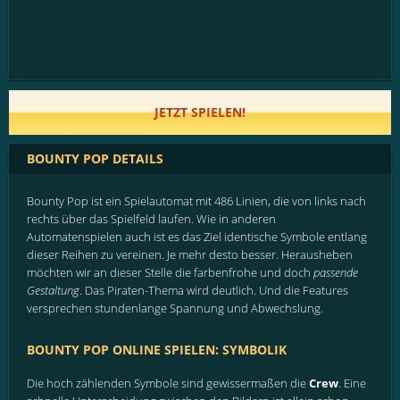
JETZT SPIELEN!
BOUNTY POP DETAILS
Bounty Pop ist ein Spielautomat mit 486 Linien, die von links nach
rechts über das Spielfeld laufen. Wie in anderen
Automatenspielen auch ist es das Ziel identische Symbole entlang
dieser Reihen zu vereinen. Je mehr desto besser. Herausheben
möchten wir an dieser Stelle die farbenfrohe und doch
passende
Gestaltung
. Das Piraten-Thema wird deutlich. Und die Features
versprechen stundenlange Spannung und Abwechslung.
BOUNTY POP ONLINE SPIELEN: SYMBOLIK
Die hoch zählenden Symbole sind gewissermaßen die
Crew
. Eine