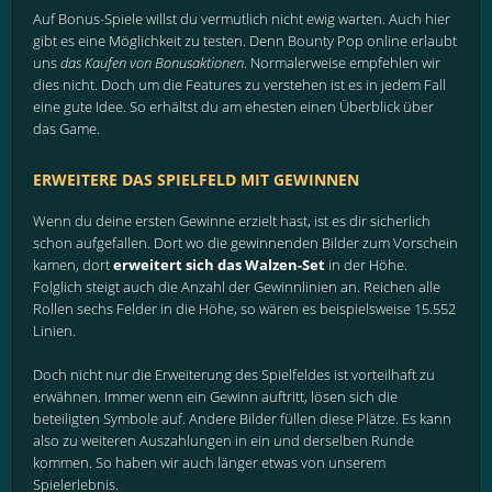
Auf Bonus-Spiele willst du vermutlich nicht ewig warten. Auch hier
gibt es eine Möglichkeit zu testen. Denn Bounty Pop online erlaubt
uns
das Kaufen von Bonusaktionen
. Normalerweise empfehlen wir
dies nicht. Doch um die Features zu verstehen ist es in jedem Fall
eine gute Idee. So erhältst du am ehesten einen Überblick über
das Game.
ERWEITERE DAS SPIELFELD MIT GEWINNEN
Wenn du deine ersten Gewinne erzielt hast, ist es dir sicherlich
schon aufgefallen. Dort wo die gewinnenden Bilder zum Vorschein
kamen, dort
erweitert sich das Walzen-Set
in der Höhe.
Folglich steigt auch die Anzahl der Gewinnlinien an. Reichen alle
Rollen sechs Felder in die Höhe, so wären es beispielsweise 15.552
Linien.
Doch nicht nur die Erweiterung des Spielfeldes ist vorteilhaft zu
erwähnen. Immer wenn ein Gewinn auftritt, lösen sich die
beteiligten Symbole auf. Andere Bilder füllen diese Plätze. Es kann
also zu weiteren Auszahlungen in ein und derselben Runde
kommen. So haben wir auch länger etwas von unserem
Spielerlebnis.