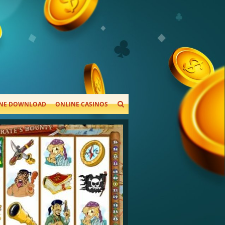
SUCHE:
NE DOWNLOAD
ONLINE CASINOS