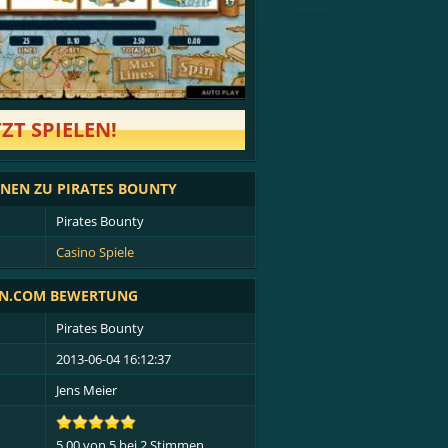
TZT SPIELEN!
NEN ZU PIRATES BOUNTY
Pirates Bounty
Casino Spiele
N.COM
BEWERTUNG
Pirates Bounty
2013-06-04 16:12:37
Jens Meier
5.00
von
5
bei 2 Stimmen