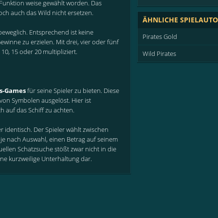
e Funktion weise gewählt worden. Das
ch auch das Wild nicht ersetzen.
ÄHNLICHE SPIELAUT
r beweglich. Entsprechend ist keine
Pirates Gold
inne zu erzielen. Mit drei, vier oder fünf
10, 15 oder 20 multipliziert.
Wild Pirates
s-Games
für seine Spieler zu bieten. Diese
on Symbolen ausgelöst. Hier ist
 auf das Schiff zu achten.
r identisch. Der Spieler wählt zwischen
 je nach Auswahl, einen Betrag auf seinem
uellen Schatzsuche stößt zwar nicht in die
ine kurzweilige Unterhaltung dar.