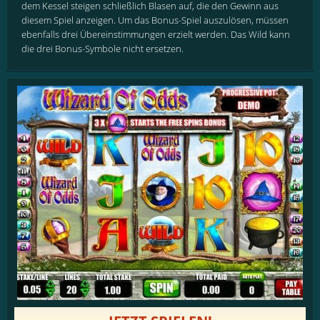
dem Kessel steigen schließlich Blasen auf, die den Gewinn aus
diesem Spiel anzeigen. Um das Bonus-Spiel auszulösen, müssen
ebenfalls drei Übereinstimmungen erzielt werden. Das Wild kann
die drei Bonus-Symbole nicht ersetzen.