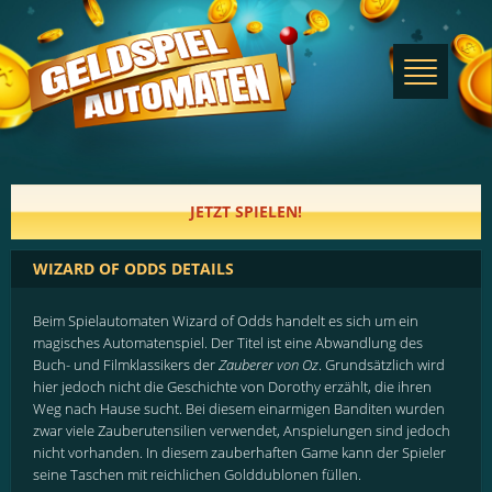
JETZT SPIELEN!
WIZARD OF ODDS DETAILS
Beim Spielautomaten Wizard of Odds handelt es sich um ein
magisches Automatenspiel. Der Titel ist eine Abwandlung des
Buch- und Filmklassikers der
Zauberer von Oz
. Grundsätzlich wird
hier jedoch nicht die Geschichte von Dorothy erzählt, die ihren
Weg nach Hause sucht. Bei diesem einarmigen Banditen wurden
zwar viele Zauberutensilien verwendet, Anspielungen sind jedoch
nicht vorhanden. In diesem zauberhaften Game kann der Spieler
seine Taschen mit reichlichen Golddublonen füllen.