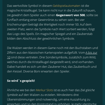
Das wertvollste Symbol in diesem
Geldspielautomaten
ist die
magische Kristallkugel. Sie kann nicht nur in die Zukunft schauen,
sie gewährt dem Spieler auch einen
Gegenwert von 500
, sollte sie
fünffach entlang einer Gewinnlinie zu sehen sein. Bei vier
Erscheinungen beträgt die Wertigkeit noch immer 50. Auf dem
zweiten Platz, wenn die Symbole nach Wert sortiert werden, folgt
das Logo des Speils. Ein magischer Spiegel und ein Zauberstab
bilden den Abschluss der gewöhnlichen Symbole.
Die Walzen werden in diesem Game noch mit den Buchstaben und
Ziffern aus den klassischen Kartenspielen aufgefüllt. Vom
A bis zur
10
sind diese vertreten. Drei Sondersymbole, zusätzlich zum Wild,
welches durch die Kristallkugel dargestellt wird, sind vorhanden.
Dabei handelt es sich um den Zauberer Hut, das Zauberbuch und
den Kessel. Diverse Boni erwarten den Spieler.
So wird´s gespielt!
Ähnliche wie bei den
Merkur Slots
ist es auch hier das Ziel
gleiche
Symbole
auf den Walzen zu erzielen. Mindestens drei
Übereinstimmungen sind notwendig, um eine Auszahlung zu
erreichen und so den Kontostand zu erhöhen. Je mehr identische