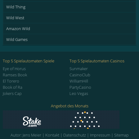
Wild Thing
Wild West
Amazon Wild
Wild Games
Top 5 Spielautomaten Spiele
Top 5 Spielautomaten Casinos
Eye of Horus
Sunmaker
Ramses Book
CasinoClub
El Torero
WilliamHill
Book of Ra
PartyCasino
Jokers Cap
Leo Vegas
Angebot des Monats
Autor:
Jens Meier
|
Kontakt
|
Datenschutz
|
Impressum
|
Sitemap