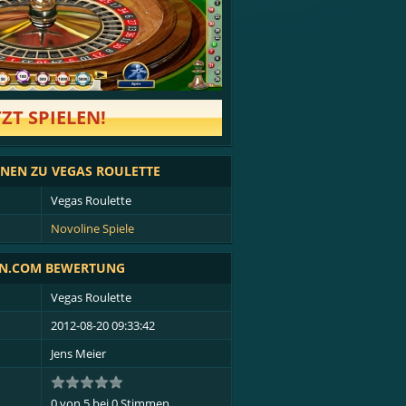
TZT SPIELEN!
NEN ZU VEGAS ROULETTE
Vegas Roulette
Novoline Spiele
N.COM
BEWERTUNG
Vegas Roulette
2012-08-20 09:33:42
Jens Meier
0
von
5
bei 0 Stimmen