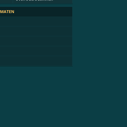
OMATEN