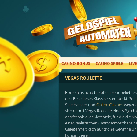
CASINO BONUS
CASINO SPIELE
LIV
VEGAS ROULETTE
Roulette ist und bleibt ein sehr beliebt
den Reiz dieses Klassikers entdeckt. Sei
Spielbanken und
Online Casinos
wegzud
sich dir mit Vegas Roulette eine Möglich
das fernab aller Slotspiele, für die die 
einer realistischen Casinoatmosphäre hei
Gelegenheit, dich auf große Gewinne u
konzentrieren.