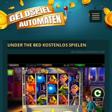
UNDER THE BED KOSTENLOS SPIELEN
GELDSPIELAUTOMATEN.COM