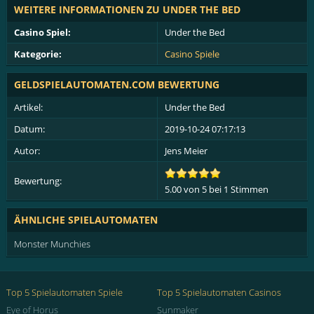
WEITERE INFORMATIONEN ZU UNDER THE BED
Casino Spiel:
Under the Bed
Kategorie:
Casino Spiele
GELDSPIELAUTOMATEN.COM
BEWERTUNG
Artikel:
Under the Bed
Datum:
2019-10-24 07:17:13
Autor:
Jens Meier
Bewertung:
5.00
von
5
bei 1 Stimmen
ÄHNLICHE SPIELAUTOMATEN
Monster Munchies
Top 5 Spielautomaten Spiele
Top 5 Spielautomaten Casinos
Eye of Horus
Sunmaker