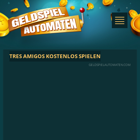
TRES AMIGOS KOSTENLOS SPIELEN
GELDSPIELAUTOMATEN.COM