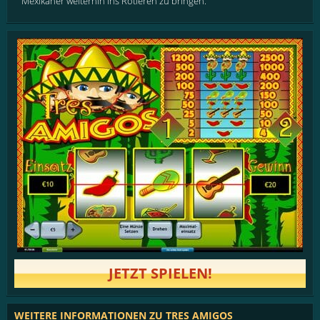
Mexikaner weiterhin ins Rotieren zu bringen.
JETZT SPIELEN!
WEITERE INFORMATIONEN ZU TRES AMIGOS