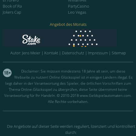
El Torero
WilliamHill
Book of Ra
PartyCasino
Jokers Cap
Leo Vegas
Angebot des Monats
Autor:
Jens Meier
|
Kontakt
|
Datenschutz
|
Impressum
|
Sitemap
Die Angebote auf dieser Seite werden reguliert, lizenziert und kontrolliert
durch: