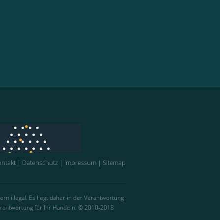
ntakt
|
Datenschutz
|
Impressum
|
Sitemap