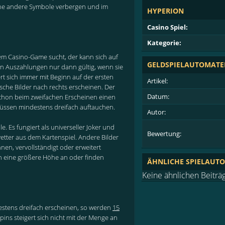
lche andere Symbole verbergen und im
HYPERION
Casino Spiel:
Kategorie:
em Casino-Game sucht, der kann sich auf
GELDSPIELAUTOMATE
n Auszahlungen nur dann gültig, wenn sie
ert sich immer mit Beginn auf der ersten
Artikel:
sche Bilder nach rechts erscheinen. Der
Datum:
 schon beim zweifachen Erscheinen einen
müssen mindestens dreifach auftauchen.
Autor:
. Es fungiert als universeller Joker und
Bewertung:
etter aus dem Kartenspiel. Andere Bilder
en, vervollständigt oder erweitert
eine größere Höhe an oder finden
ÄHNLICHE SPIELAUT
Keine ähnlichen Beiträ
destens dreifach erscheinen, so werden
15
pins steigert sich nicht mit der Menge an