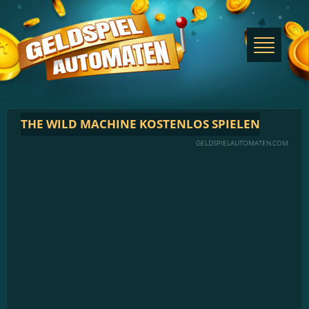
THE WILD MACHINE KOSTENLOS SPIELEN
GELDSPIELAUTOMATEN.COM