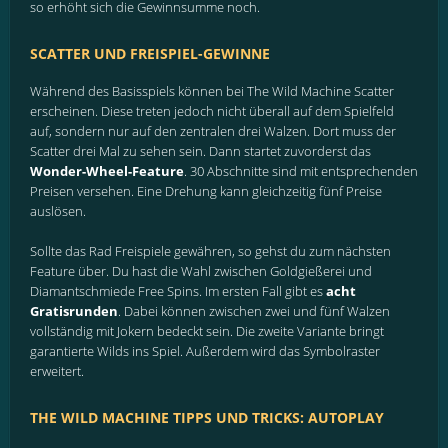
so erhöht sich die Gewinnsumme noch.
SCATTER UND FREISPIEL-GEWINNE
Während des Basisspiels können bei The Wild Machine Scatter
erscheinen. Diese treten jedoch nicht überall auf dem Spielfeld
auf, sondern nur auf den zentralen drei Walzen. Dort muss der
Scatter drei Mal zu sehen sein. Dann startet zuvorderst das
Wonder-Wheel-Feature
. 30 Abschnitte sind mit entsprechenden
Preisen versehen. Eine Drehung kann gleichzeitig fünf Preise
auslösen.
Sollte das Rad Freispiele gewähren, so gehst du zum nächsten
Feature über. Du hast die Wahl zwischen Goldgießerei und
Diamantschmiede Free Spins. Im ersten Fall gibt es
acht
Gratisrunden
. Dabei können zwischen zwei und fünf Walzen
vollständig mit Jokern bedeckt sein. Die zweite Variante bringt
garantierte Wilds ins Spiel. Außerdem wird das Symbolraster
erweitert.
THE WILD MACHINE TIPPS UND TRICKS: AUTOPLAY