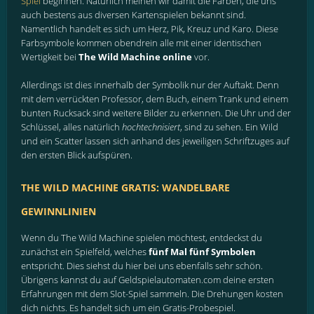
Spiel
beginnen. Natürlich meinen wir damit die Farben, die uns
auch bestens aus diversen Kartenspielen bekannt sind.
Namentlich handelt es sich um Herz, Pik, Kreuz und Karo. Diese
Farbsymbole kommen obendrein alle mit einer identischen
Wertigkeit bei
The Wild Machine online
vor.
Allerdings ist dies innerhalb der Symbolik nur der Auftakt. Denn
mit dem verrückten Professor, dem Buch, einem Trank und einem
bunten Rucksack sind weitere Bilder zu erkennen. Die Uhr und der
Schlüssel, alles natürlich
hochtechnisiert
, sind zu sehen. Ein Wild
und ein Scatter lassen sich anhand des jeweiligen Schriftzuges auf
den ersten Blick aufspüren.
THE WILD MACHINE GRATIS: WANDELBARE
GEWINNLINIEN
Wenn du The Wild Machine spielen möchtest, entdeckst du
zunächst ein Spielfeld, welches
fünf Mal fünf Symbolen
entspricht. Dies siehst du hier bei uns ebenfalls sehr schön.
Übrigens kannst du auf Geldspielautomaten.com deine ersten
Erfahrungen mit dem Slot-Spiel sammeln. Die Drehungen kosten
dich nichts. Es handelt sich um ein Gratis-Probespiel.