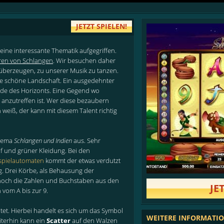
JETZT SPIELEN!
ine interessante Thematik aufgegriffen.
en von Schlangen
. Wir besuchen daher
überzeugen, zu unserer Musik zu tanzen.
ine schöne Landschaft. Ein ausgedehnter
nde des Horizonts. Eine Gegend wo
 anzutreffen ist. Wer diese bezaubern
weiß, der kann mit diesem Talent richtig
Thema
Schlangen und Indien
aus. Sehr
pf und grüner Kleidung. Bei den
spielautomaten
kommt der etwas verdutzt
. Drei Körbe, als Behausung der
 noch die Zahlen und Buchstaben aus den
JE
 vom A bis zur 9.
altet. Hierbei handelt es sich um das Symbol
WEITERE INFORMATIO
terhin kann ein
Scatter
auf den Walzen