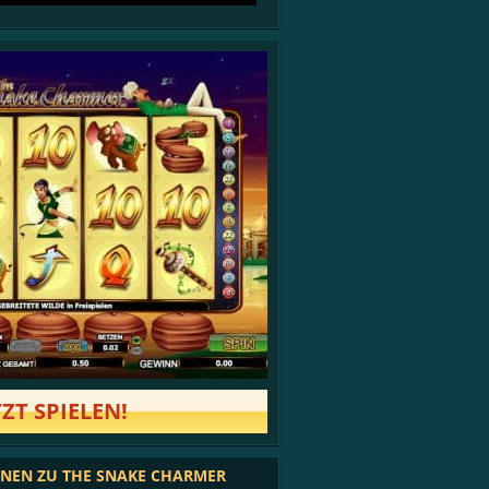
TZT SPIELEN!
NEN ZU THE SNAKE CHARMER