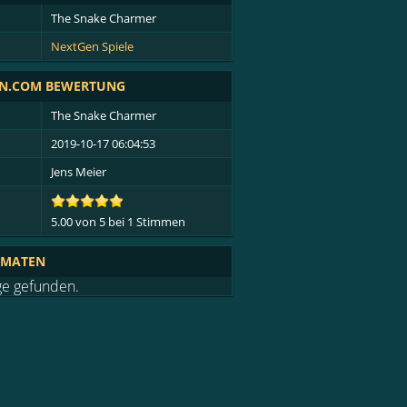
The Snake Charmer
NextGen Spiele
N.COM
BEWERTUNG
The Snake Charmer
2019-10-17 06:04:53
Jens Meier
5.00
von
5
bei 1 Stimmen
OMATEN
ge gefunden.