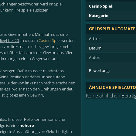
 Schlangenbeschwörer, wird im Spiel
Casino Spiel:
Er kann Freispiele auslösen.
Kategorie:
GELDSPIELAUTOMATE
 seine Gewinnreihen. Minimal muss eine
Artikel:
iegt bei 20
. In diesem
Casino-Spiel
werden
 von links nach rechts gewährt. Je mehr
Datum:
sto höher fällt auch der Gewinn aus. Vier
Autor:
stimmungen einen Gegenwert aus.
Bewertung:
le
sorgen. Dafür muss er mindestens
Seine Position ist dabei unbedeutend.
re Bilder von links nach rechts erscheinen
ÄHNLICHE SPIELAUT
er egal wo er nach den Drehungen endet.
st, gibt es einen Gewinn.
Keine ähnlichen Beiträ
ds. In dieser Rolle können sämtliche
ge ist eine
höhere
eigerte Ausschüttung von Geld. Lediglich