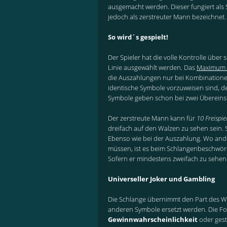
ausgemacht werden. Dieser fungiert als
jedoch als zerstreuter Mann bezeichnet. 
So wird´s gespielt!
Der Spieler hat die volle Kontrolle über
Linie ausgewählt werden. Das
Maximum l
die Auszahlungen nur bei Kombinationen
identische Symbole vorzuweisen sind, de
Symbole geben schon bei zwei Überein
Der zerstreute Mann kann für
10 Freispie
dreifach auf den Walzen zu sehen sein. 
Ebenso wie bei der Auszahlung. Wo ande
müssen, ist es beim Schlangenbeschwör
Sofern er mindestens zweifach zu sehen i
Universeller Joker und Gambling
Die Schlange übernimmt den Part des Wil
anderen Symbole ersetzt werden. Die Fol
Gewinnwahrscheinlichkeit
oder gest