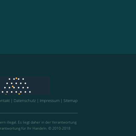
ntakt
|
Datenschutz
|
Impressum
|
Sitemap