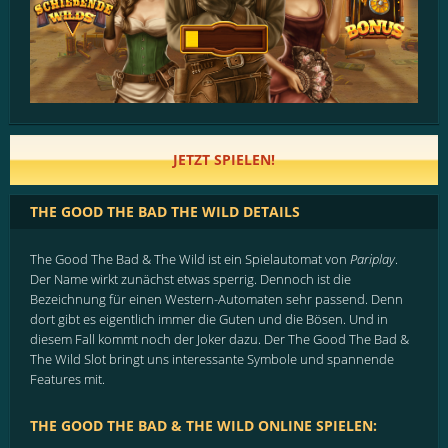
JETZT SPIELEN!
THE GOOD THE BAD THE WILD DETAILS
The Good The Bad & The Wild ist ein Spielautomat von
Pariplay
.
Der Name wirkt zunächst etwas sperrig. Dennoch ist die
Bezeichnung für einen Western-Automaten sehr passend. Denn
dort gibt es eigentlich immer die Guten und die Bösen. Und in
diesem Fall kommt noch der Joker dazu. Der The Good The Bad &
The Wild Slot bringt uns interessante Symbole und spannende
Features mit.
THE GOOD THE BAD & THE WILD ONLINE SPIELEN: