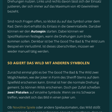
Drehungen nutzen. Links und rechts davon lässt sich der Einsatz
justieren, der sich immer auf das Maximum von
40 Gewinnlinien
bezieht.
Sind noch Fragen offen, so klickst du auf das Symbol unter dem
Rad. Denn dort erhältst du Einlass in die Gewinntabelle. Darüber
können wir den
Autospin
starten. Dabei können wir
Spezifikationen festlegen, wann die Drehungen zum Ende
kommen sollen. Denkbar ist bei The Good The Bad & The Wild zum
Beispiel ein Verlustlimit. Ist dieses überschritten, müssen wir
wieder manuell tätig werden.
SO AGIERT DAS WILD MIT ANDEREN SYMBOLEN
Zunächst einmal gibt es bei The Good The Bad & The Wild zwei
Möglichkeiten, wie der Joker in Form des Sheriff-Sterns auf dem
Spielfeld erscheinen kann. Einmal ist hier die normale Drehung
gemeint. So können Wilds erscheinen. Doch per Zufall schießen
zwei Pistolen
auf einzelne Symbole. Wenn sie ins Schwarze
treffen, wandelt sich das Bild in einen Joker um.
Ob
Novoline Spiele
oder andere Spielautomaten, das Wild stößt