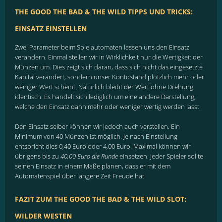
THE GOOD THE BAD & THE WILD TIPPS UND TRICKS:
EINSATZ EINSTELLEN
Zwei Parameter beim Spielautomaten lassen uns den Einsatz
verändern. Einmal stellen wir in Wirklichkeit nur die Wertigkeit der
Münzen um. Dies zeigt sich daran, dass sich nicht das eingesetzte
Kapital verändert, sondern unser Kontostand plötzlich mehr oder
weniger Wert scheint. Natürlich bleibt der Wert ohne Drehung
identisch. Es handelt sich lediglich um eine andere Darstellung,
welche den Einsatz dann mehr oder weniger wertig werden lässt.
Den Einsatz selber können wir jedoch auch verstellen. Ein
Minimum von 40 Münzen ist möglich. Je nach Einstellung
entspricht dies 0,40 Euro oder 4,00 Euro. Maximal können wir
übrigens bis zu
40,00 Euro die Runde
einsetzen. Jeder Spieler sollte
seinen Einsatz in einem Maße planen, dass er mit dem
Automatenspiel über längere Zeit Freude hat.
FAZIT ZUM THE GOOD THE BAD & THE WILD SLOT:
WILDER WESTEN