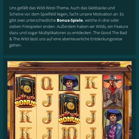
Uns gefällt das Wild-West-Thema. Auch das Geldsäcke und
Scheine vor dem Spielfeld liegen, facht unsere Motivation an. Es
gibt zwei unterschiedliche
Bonus-Spiele
, welche in drei oder
sieben Freispielen enden. Außerdem haben wir Wilds, ein Feature
dazu und sogar Multiplikatoren zu entdecken. The Good The Bad
& The Wild lässt uns auf eine abenteuerliche Entdeckungsreise
gehen.