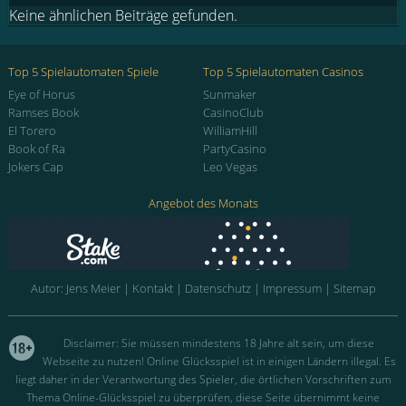
Keine ähnlichen Beiträge gefunden.
Top 5 Spielautomaten Spiele
Top 5 Spielautomaten Casinos
Eye of Horus
Sunmaker
Ramses Book
CasinoClub
El Torero
WilliamHill
Book of Ra
PartyCasino
Jokers Cap
Leo Vegas
Angebot des Monats
Autor:
Jens Meier
|
Kontakt
|
Datenschutz
|
Impressum
|
Sitemap