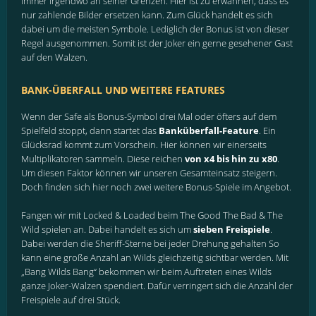
immer irgendwo an seiner Grenzen. Hier ist zu erwähnen, dass es
nur zahlende Bilder ersetzen kann. Zum Glück handelt es sich
dabei um die meisten Symbole. Lediglich der Bonus ist von dieser
Regel ausgenommen. Somit ist der Joker ein gerne gesehener Gast
auf den Walzen.
BANK-ÜBERFALL UND WEITERE FEATURES
Wenn der Safe als Bonus-Symbol drei Mal oder öfters auf dem
Spielfeld stoppt, dann startet das
Banküberfall-Feature
. Ein
Glücksrad kommt zum Vorschein. Hier können wir einerseits
Multiplikatoren sammeln. Diese reichen
von x4 bis hin zu x80
.
Um diesen Faktor können wir unseren Gesamteinsatz steigern.
Doch finden sich hier noch zwei weitere Bonus-Spiele im Angebot.
Fangen wir mit Locked & Loaded beim The Good The Bad & The
Wild spielen an. Dabei handelt es sich um
sieben Freispiele
.
Dabei werden die Sheriff-Sterne bei jeder Drehung gehalten So
kann eine große Anzahl an Wilds gleichzeitig sichtbar werden. Mit
„Bang Wilds Bang“ bekommen wir beim Auftreten eines Wilds
ganze Joker-Walzen spendiert. Dafür verringert sich die Anzahl der
Freispiele auf drei Stück.