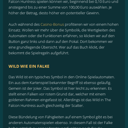
Falcon Huntress spielen können wir, beginnend bei 0,10 Euro und
ansteigend bis zu einer Summe von 100,00 Euro auswählen. Je
höher der Betrag, desto höher ein potentieller Gewinn.
Auch während des
Casino-Bonus
profitieren wir von einem hohen
Einsatz. Wollen wir mehr über die Symbolik, die Wertigkeiten des
Automaten oder die Funktionen erfahren, so klicken wir auf den
Button ganz links und dann auf den Pokal. Dort bekommen wir
eine grundlegende Übersicht. Wer auf das Buch klickt, der
bekommt die Spielregeln aufgeführt.
WILD WIE EIN FALKE
Das Wild ist ein typisches Symbol in den Online-Spielautomaten.
Ein aus dem Kartenspiel bekannter Begriff ist ebenso geläufig.
Gemein ist der Joker. Das Symbol ist hier leicht zu erkennen. Es
stellt einen Falken vor rotem Grund dar, welcher mit einem
goldenen Rahmen eingefasst ist. Allerdings ist das Wild in The
Falcon Huntress auch gleichzeitig der Scatter.
Diese Bündelung von Fähigkeiten auf einem Symbol gibt es bei
anderen Automatenspielen ebenso. In diesem Fall ist der Falke