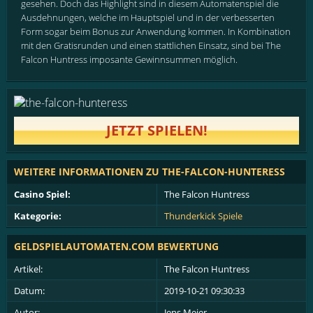
gesehen. Doch das Highlight sind in diesem Automatenspiel die
Ausdehnungen, welche im Hauptspiel und in der verbesserten
Form sogar beim Bonus zur Anwendung kommen. In Kombination
mit den Gratisrunden und einen stattlichen Einsatz, sind bei The
Falcon Huntress imposante Gewinnsummen möglich.
JETZT SPIELEN!
WEITERE INFORMATIONEN ZU THE-FALCON-HUNTERESS
Casino Spiel:
The Falcon Huntress
Kategorie:
Thunderkick Spiele
GELDSPIELAUTOMATEN.COM
BEWERTUNG
Artikel:
The Falcon Huntress
Datum:
2019-10-21 09:30:33
Autor:
Jens Meier