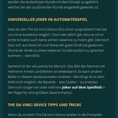
werden die kostenlosen Runde mit dem Einsatz ausgeführt,
welcher bei der auslösenden Runde eingestellt gewesen ist.
UNIVERSELLER JOKER IM AUTOMATENSPIEL
Hast du den The Da Vinci Device Slot schon ausprobiert? Hier bei
uns ist es kostenlos möglich. Doch wie üblich gilt, dass es ohne
echte Einsätze auch keine echten Gewinne zu holen gibt. Dennoch
lässt sich auf diese Art und Weise ein guter Eindruck gewinnen.
Womit wir direkt zu einem weiteren Sondersymbol zu sprechen
kommen – dem Wild.
Gemeint ist der vitruvianische Mensch. Das Bild des Mannes mit
mehreren Armen und Beinen ist weltbekannt. Es kann andere
Bilder in diesem Spielautomaten ersetzen. Allerdings ist es dem
Wild nicht möglich, die Bauteile – also Scatter – zu ersetzen.
Dennoch sorgen ein oder mehrere
Joker auf dem Spielfeld
in
der Regel für eine größere Gewinnchance.
THE DA VINCI DEVICE TIPPS UND TRICKS
Wenn du es beim The Da Vinci Device spielen in die Freispiele