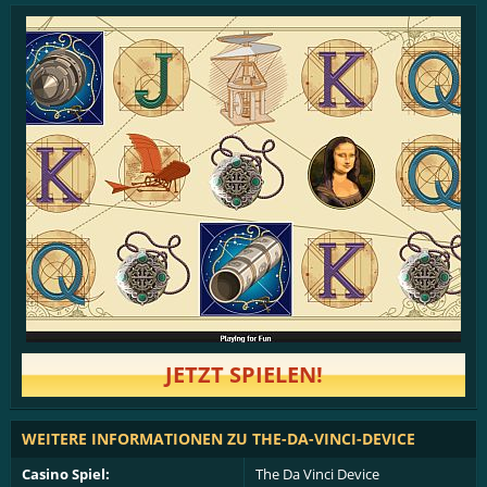
JETZT SPIELEN!
WEITERE INFORMATIONEN ZU THE-DA-VINCI-DEVICE
Casino Spiel:
The Da Vinci Device