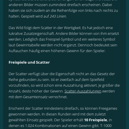
anderen Bilder müssen zumindest dreifach erscheinen. Dabei
haben sie sich zudem an die Reihenfolge von links nach rechts zu
halten. Gespielt wird auf
243 Linien
.
Das Wild folgt dem Scatter in der Wertigkeit. Es hat jedoch eine
lukrative Zusatzeigenschaft. Andere Bilder können von ihm ersetzt
werden. Lediglich das Freispiel-Symbol und ein weiteres Symbol
laut Gewinntabelle werden nicht ergänzt. Dennoch bedeutet sein
Auftauchen häufig einen höheren Gewinn für den Spieler.
Freispiele und Scatter
Der Scatter verfügt über die Eigenschaft nicht an das Gesetz der
Reihe gebunden zu sein. Ist er zweifach auf dem Spielfeld
vorzufinden, so wird schon eine Auszahlung aktiviert. Je größer die
Anzahl, desto höher der Gewinn.
Scatter-Auszahlungen
werden
mit dem Gesamteinsatz verrechnet.
Erscheint der Scatter mindestens dreifach, so können Freegames
gewonnen werden. In diesen Runden wird mit dem zuletzt
gewählten Einsatz gespielt. Der Spieler erhält
10 Freispiele
, in
denen es 1.024 Kombinationen auf einen Gewinn gibt. T-1000