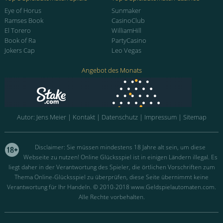
Eye of Horus
Sunmaker
Ramses Book
CasinoClub
El Torero
WilliamHill
Book of Ra
PartyCasino
Jokers Cap
Leo Vegas
Angebot des Monats
Autor:
Jens Meier
|
Kontakt
|
Datenschutz
|
Impressum
|
Sitemap