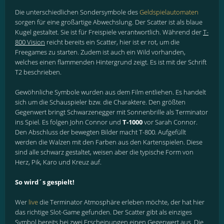
Die unterschiedlichen Sondersymbole des
Geldspielautomaten
sorgen für eine großartige Abwechslung. Der Scatter ist als blaue
Kugel gestaltet. Sie ist für Freispiele verantwortlich. Während der
T-
800 Vision
reicht bereits ein Scatter, hier ist er rot, um die
Freegames zu starten. Zudem ist auch ein Wild vorhanden,
welches einen flammenden Hintergrund zeigt. Es ist mit der Schrift
T2 beschrieben.
Gewöhnliche Symbole wurden aus dem Film entliehen. Es handelt
sich um die Schauspieler bzw. die Charaktere. Den größten
Gegenwert bringt Schwarzenegger mit Sonnenbrille als Terminator
ins Spiel. Es folgen John Connor und
T-1000
vor Sarah Connor.
Den Abschluss der bewegten Bilder macht T-800. Aufgefüllt
werden die Walzen mit den Farben aus den Kartenspielen. Diese
sind alle schwarz gestaltet, weisen aber die typische Form von
Herz, Pik, Karo und Kreuz auf.
So wird´s gespielt!
Wer
live
die Terminator Atmosphäre erleben möchte, der hat hier
das richtige Slot-Game gefunden. Der Scatter gibt als einziges
Symbol bereits bei zwei Erscheinungen einen Gegenwert aus. Die