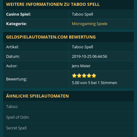
WEITERE INFORMATIONEN ZU TABOO SPELL
Casino Spiel:
Taboo Spell
Kategorie:
Microgaming Spiele
GELDSPIELAUTOMATEN.COM
BEWERTUNG
Artikel:
Taboo Spell
Datum:
2019-10-25 06:44:56
Autor:
Jens Meier
Bewertung:
5.00
von
5
bei 1 Stimmen
ÄHNLICHE SPIELAUTOMATEN
Taboo
Spell of Odin
Secret Spell