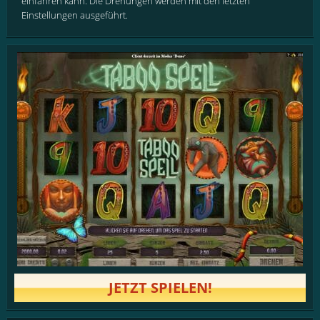
einfahren kann. Die Drehungen werden mit den letzten
Einstellungen ausgeführt.
JETZT SPIELEN!