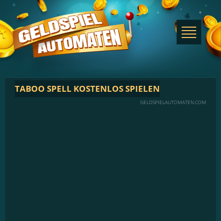
TABOO SPELL KOSTENLOS SPIELEN
GELDSPIELAUTOMATEN.COM