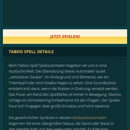
JETZT SPIELEN!
TABOO SPELL DETAILS
Beim Taboo Spell Spielautomaten begeben wir uns in eine
mystische Welt. Die Übersetzung dieses Automaten lautet
„verbotener Zauber“. Im Hintergrund sind Elemente, wie ein
Totenkopf oder eine
Voodoo-Puppe
zu sehen. Eine Soundkulisse
entsteht erst dann, wenn die Walzen in Drehung versetzt werden.
Das Feuer am Rand des Spielfeldes ist immer in Bewegung. Ebenso
schlägt ein Schmetterling fortwährend mit den Flügeln. Der Spieler
freut sich hingegen über große Einsätze und hohe Gewinne.
Die gewöhnlichen Symbole in diesem
Geldspielautomaten
beginnen mit einer übergroßen Statue, die Sand oder Staub in
den Händen hält und dies wegpusten möchte. Es folgt eine