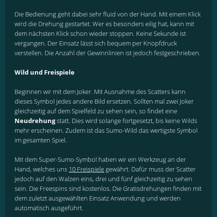
Die Bedienung geht dabei sehr fluid von der Hand. Mit einem Klick
wird die Drehung gestartet. Wer es besonders eilig hat, kann mit
dem nächsten Klick schon wieder stoppen. Keine Sekunde ist
vergangen. Der Einsatz lässt sich bequem per Knopfdruck
verstellen. Die Anzahl der Gewinnlinien ist jedoch festgeschrieben.
Wild und Freispiele
Beginnen wir mit dem Joker. Mit Ausnahme des Scatters kann
dieses Symbol jedes andere Bild ersetzen. Sollten mal zwei Joker
gleichzeitig auf dem Spielfeld zu sehen sein, so findet eine
Neudrehung
statt. Dies wird solange fortgesetzt, bis keine Wilds
mehr erscheinen. Zudem ist das Sumo-Wild das wertigste Symbol
im gesamten Spiel.
Mit dem Super-Sumo-Symbol haben wir ein Werkzeug an der
Hand, welches uns
10 Freispiele
gewährt. Dafür muss der Scatter
jedoch auf den Walzen eins, drei und fünf gleichzeitig zu sehen
sein. Die Freespins sind kostenlos. Die Gratisdrehungen finden mit
dem zuletzt ausgewählten Einsatz Anwendung und werden
automatisch ausgeführt.