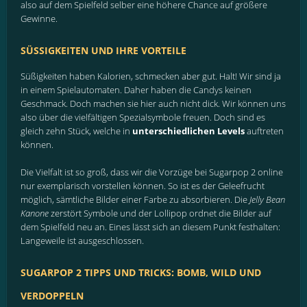
also auf dem Spielfeld selber eine höhere Chance auf größere
Gewinne.
SÜSSIGKEITEN UND IHRE VORTEILE
Süßigkeiten haben Kalorien, schmecken aber gut. Halt! Wir sind ja
in einem Spielautomaten. Daher haben die Candys keinen
Geschmack. Doch machen sie hier auch nicht dick. Wir können uns
also über die vielfältigen Spezialsymbole freuen. Doch sind es
gleich zehn Stück, welche in
unterschiedlichen Levels
auftreten
können.
Die Vielfalt ist so groß, dass wir die Vorzüge bei Sugarpop 2 online
nur exemplarisch vorstellen können. So ist es der Geleefrucht
möglich, sämtliche Bilder einer Farbe zu absorbieren. Die
Jelly Bean
Kanone
zerstört Symbole und der Lollipop ordnet die Bilder auf
dem Spielfeld neu an. Eines lässt sich an diesem Punkt festhalten:
Langeweile ist ausgeschlossen.
SUGARPOP 2 TIPPS UND TRICKS: BOMB, WILD UND
VERDOPPELN