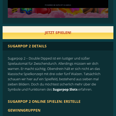
JETZT SPIELEN!
SUGARPOP 2 DETAILS
Sugarpop 2 – Double Dipped ist ein lustiger und süßer
Spielautomat für Zwischendurch. Allerdings müssen wir dich
warnen. Er macht süchtig. Obendrein hält er sich nicht an das
klassische Spielkonzept mit drei oder fünf Walzen. Tatsächlich
schauen wir hier auf ein Spielfeld, bestehend aus sieben mal
sieben Bildern. Doch du möchtest sicherlich mehr über die
Symbole und Funktionen des
Sugarpop Slots
erfahren.
SUGARPOP 2 ONLINE SPIELEN: ERSTELLE
GEWINNGRUPPEN