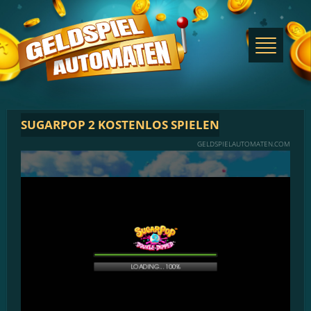
SUGARPOP 2 KOSTENLOS SPIELEN
GELDSPIELAUTOMATEN.COM