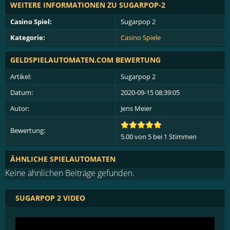
WEITERE INFORMATIONEN ZU SUGARPOP-2
Casino Spiel:
Sugarpop 2
Kategorie:
Casino Spiele
GELDSPIELAUTOMATEN.COM
BEWERTUNG
Artikel:
Sugarpop 2
Datum:
2020-09-15 08:39:05
Autor:
Jens Meier
Bewertung:
5.00
von
5
bei 1 Stimmen
ÄHNLICHE SPIELAUTOMATEN
Keine ähnlichen Beiträge gefunden.
SUGARPOP 2 VIDEO