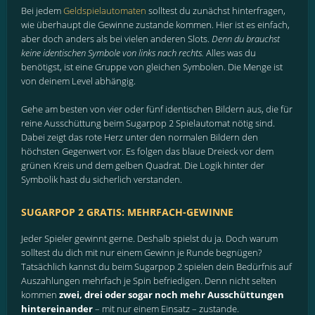
Bei jedem
Geldspielautomaten
solltest du zunächst hinterfragen,
wie überhaupt die Gewinne zustande kommen. Hier ist es einfach,
aber doch anders als bei vielen anderen Slots.
Denn du brauchst
keine identischen Symbole von links nach rechts.
Alles was du
benötigst, ist eine Gruppe von gleichen Symbolen. Die Menge ist
von deinem Level abhängig.
Gehe am besten von vier oder fünf identischen Bildern aus, die für
reine Ausschüttung beim Sugarpop 2 Spielautomat nötig sind.
Dabei zeigt das rote Herz unter den normalen Bildern den
höchsten Gegenwert vor. Es folgen das blaue Dreieck vor dem
grünen Kreis und dem gelben Quadrat. Die Logik hinter der
Symbolik hast du sicherlich verstanden.
SUGARPOP 2 GRATIS: MEHRFACH-GEWINNE
Jeder Spieler gewinnt gerne. Deshalb spielst du ja. Doch warum
solltest du dich mit nur einem Gewinn je Runde begnügen?
Tatsächlich kannst du beim Sugarpop 2 spielen dein Bedürfnis auf
Auszahlungen mehrfach je Spin befriedigen. Denn nicht selten
kommen
zwei, drei oder sogar noch mehr Ausschüttungen
hintereinander
– mit nur einem Einsatz – zustande.