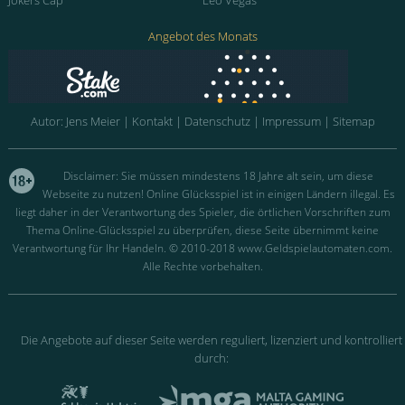
Jokers Cap
Leo Vegas
Angebot des Monats
Autor:
Jens Meier
|
Kontakt
|
Datenschutz
|
Impressum
|
Sitemap
Die Angebote auf dieser Seite werden reguliert, lizenziert und kontrolliert
durch: