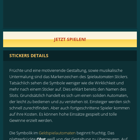
JETZT SPIELEN!
STICKERS DETAILS
Früchte und eine motivierende Gestaltung, sowie musikalische
Untermalung sind das Markenzeichen des
Spielautomaten Stickers
.
Tatsächlich sehen die Symbole weniger wie die Wirklichkeit und
mehr nach einem Sticker auf. Dies erklärt bereits den Namen des
Slots. Grundsätzlich handelt es sich um einen soliden Automaten,
der leicht zu bedienen und zu verstehen ist. Einsteiger werden sich
schnell zurechtfinden. Aber auch fortgeschrittene Spieler kommen
auf ihre Kosten. Es können hohe Einsätze gespielt und tolle
Gewinne erzielt werden.
Die Symbolik im
Geldspielautomaten
beginnt fruchtig. Das
plattgedrückte
Obst
weiß von der Gestaltung zu überzeugen. Auf