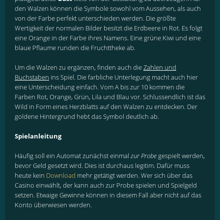
den Walzen können die Symbole sowohl vom Aussehen, als auch
von der Farbe perfekt unterschieden werden. Die größte
Wertigkeit der normalen Bilder besitzt die Erdbeere in Rot. Es folgt
eine Orange in der Farbe ihres Namens. Eine grüne Kiwi und eine
blaue Pflaume runden die Fruchttheke ab.
Um die Walzen zu ergänzen, finden auch die
Zahlen und
Buchstaben
ins Spiel. Die farbliche Unterlegung macht auch hier
eine Unterscheidung einfach. Vom A bis zur 10 kommen die
Farben Rot, Orange, Grün, Lila und Blau vor. Schlussendlich ist das
Wild in Form eines Herzblatts auf den Walzen zu entdecken. Der
goldene Hintergrund hebt das Symbol deutlich ab.
Spielanleitung
Häufig soll ein Automat zunächst einmal
zur Probe
gespielt werden,
bevor Geld gesetzt wird. Dies ist durchaus legitim. Dafür muss
heute kein
Download
mehr getätigt werden. Wer sich über das
Casino einwählt, der kann auch zur Probe spielen und Spielgeld
setzen. Etwaige Gewinne können in diesem Fall aber nicht auf das
Konto überwiesen werden.