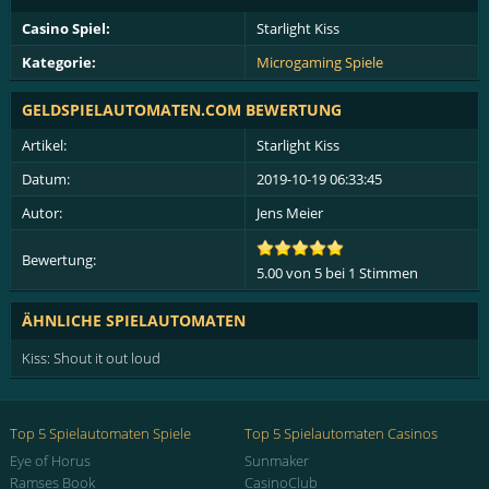
Casino Spiel:
Starlight Kiss
Kategorie:
Microgaming Spiele
GELDSPIELAUTOMATEN.COM
BEWERTUNG
Artikel:
Starlight Kiss
Datum:
2019-10-19 06:33:45
Autor:
Jens Meier
Bewertung:
5.00
von
5
bei 1 Stimmen
ÄHNLICHE SPIELAUTOMATEN
Kiss: Shout it out loud
Top 5 Spielautomaten Spiele
Top 5 Spielautomaten Casinos
Eye of Horus
Sunmaker
Ramses Book
CasinoClub