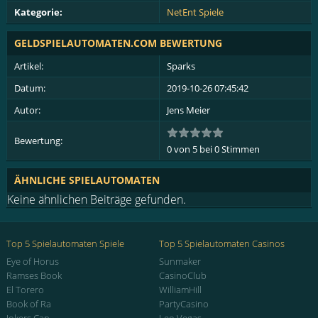
Kategorie:
NetEnt Spiele
GELDSPIELAUTOMATEN.COM
BEWERTUNG
Artikel:
Sparks
Datum:
2019-10-26 07:45:42
Autor:
Jens Meier
Bewertung:
0
von
5
bei 0 Stimmen
ÄHNLICHE SPIELAUTOMATEN
Keine ähnlichen Beiträge gefunden.
Top 5 Spielautomaten Spiele
Top 5 Spielautomaten Casinos
Eye of Horus
Sunmaker
Ramses Book
CasinoClub
El Torero
WilliamHill
Book of Ra
PartyCasino