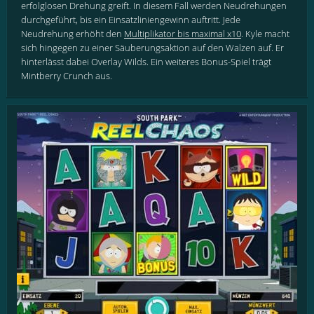
erfolglosen Drehung greift. In diesem Fall werden Neudrehungen
durchgeführt, bis ein Einsatzliniengewinn auftritt. Jede
Neudrehung erhöht den
Multiplikator bis maximal x10
. Kyle macht
sich hingegen zu einer Säuberungsaktion auf den Walzen auf. Er
hinterlässt dabei Overlay Wilds. Ein weiteres Bonus-Spiel trägt
Mintberry Crunch aus.