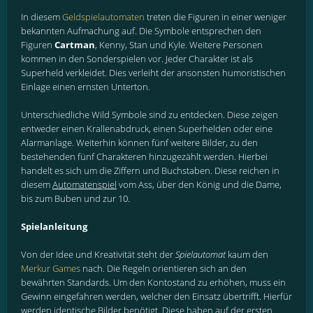
In diesem
Geldspielautomaten
treten die Figuren in einer weniger
bekannten Aufmachung auf. Die Symbole entsprechen den
Figuren
Cartman
, Kenny, Stan und Kyle. Weitere Personen
kommen in den Sonderspielen vor. Jeder Charakter ist als
Superheld verkleidet. Dies verleiht der ansonsten humoristischen
Einlage einen ernsten Unterton.
Unterschiedliche Wild Symbole sind zu entdecken. Diese zeigen
entweder einen Krallenabdruck, einen Superhelden oder eine
Alarmanlage. Weiterhin können fünf weitere Bilder, zu den
bestehenden fünf Charakteren hinzugezählt werden. Hierbei
handelt es sich um die Ziffern und Buchstaben. Diese reichen in
diesem
Automatenspiel
vom Ass, über den König und die Dame,
bis zum Buben und zur 10.
Spielanleitung
Von der Idee und Kreativität steht der
Spielautomat
kaum den
Merkur Games
nach. Die Regeln orientieren sich an den
bewährten Standards. Um den Kontostand zu erhöhen, muss ein
Gewinn eingefahren werden, welcher den Einsatz übertrifft. Hierfür
werden identische Bilder benötigt. Diese haben auf der ersten