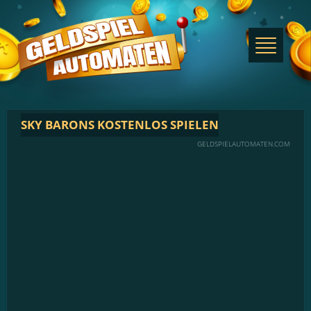
SKY BARONS KOSTENLOS SPIELEN
GELDSPIELAUTOMATEN.COM