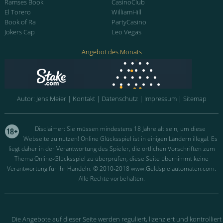
Ramses Book
CasinoClub
El Torero
WilliamHill
Book of Ra
PartyCasino
Jokers Cap
Leo Vegas
Angebot des Monats
Autor:
Jens Meier
|
Kontakt
|
Datenschutz
|
Impressum
|
Sitemap
Die Angebote auf dieser Seite werden reguliert, lizenziert und kontrolliert