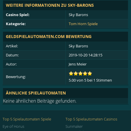
WEITERE INFORMATIONEN ZU SKY-BARONS
Casino Spiel:
Sky Barons
Kategorie:
Tom Horn Spiele
GELDSPIELAUTOMATEN.COM
BEWERTUNG
Artikel:
Sky Barons
Datum:
2019-10-20 14:28:15
Autor:
Jens Meier
Bewertung:
5.00
von
5
bei 1 Stimmen
ÄHNLICHE SPIELAUTOMATEN
Keine ähnlichen Beiträge gefunden.
Top 5 Spielautomaten Spiele
Top 5 Spielautomaten Casinos
Eye of Horus
Sunmaker