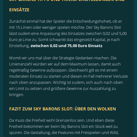
EINSÄTZE
Zunächst einmal hat der Spieler die Entscheidungshoheit, ob er
mit 15 Linien oder weniger spielen möchte. Der Sky Barons Slot
lässt zudem eine Anpassung des Einsatzes zwischen 0,02 und 5,00
Euro je Linie zu. Somit schwankt das eingesetzt Kapital, je nach
Einstellung,
zwischen 0,02 und 75,00 Euro Einsatz
.
Womit wir uns mal über die Strategie Gedanken machen. Die
Linienanzahl würden wir auf dem Maximum lassen, damit auch
regelmäßig Gewinne aufpoppen. Gleichwohl gilt es mit einem
moderaten Einsatz zu starten und diesen im Fall mehrerer Verluste
nach oben anzupassen. Wichtig ist zudem, sich auch nach oben
ein Limit zu setzen und größere Gewinne zur Auszahlung zu
bringen.
FAZIT ZUM SKY BARONS SLOT: ÜBER DEN WOLKEN
Da muss die Freiheit wohl Grenzenlos sein. Und eben diese
Freiheit bekommen wir beim Sky Barons Slot ein Stück weit zu
spüren. Die Gestaltung, die Features mit Freispielen und Wild,