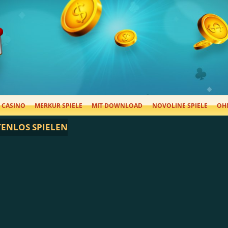
E CASINO
MERKUR SPIELE
MIT DOWNLOAD
NOVOLINE SPIELE
OH
TENLOS SPIELEN
SUCHE: