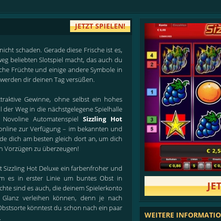
JETZT SPIELEN!
nicht schaden. Gerade diese Frische ist es,
weg beliebten Slotspiel macht, das auch du
liche Früchte und einige andere Symbole in
 werden dir deinen Tag versüßen.
ttraktive Gewinne, ohne selbst ein hohes
l der Weg in die nächstgelegene Spielhalle
 Novoline Automatenspiel
Sizzling Hot
h online zur Verfügung – im bekannten und
lde dich am besten gleich dort an, um dich
nen Vorzügen zu überzeugen!
t Sizzling Hot Deluxe ein farbenfroher und
 dem es in erster Linie um buntes Obst in
JE
chte sind es auch, die deinem Spielerkonto
 Glanz verleihen können, denn je nach
 Obstsorte könntest du schon nach ein paar
WEITERE INFORMATIO
.