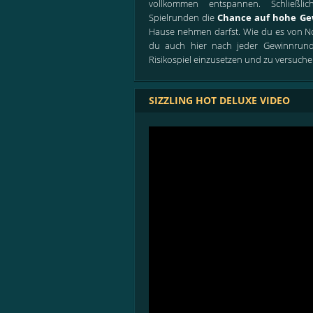
vollkommen entspannen. Schließlic
Spielrunden die
Chance auf hohe G
Hause nehmen darfst. Wie du es von N
du auch hier nach jeder Gewinnrunde
Risikospiel einzusetzen und zu versuchen
SIZZLING HOT DELUXE VIDEO