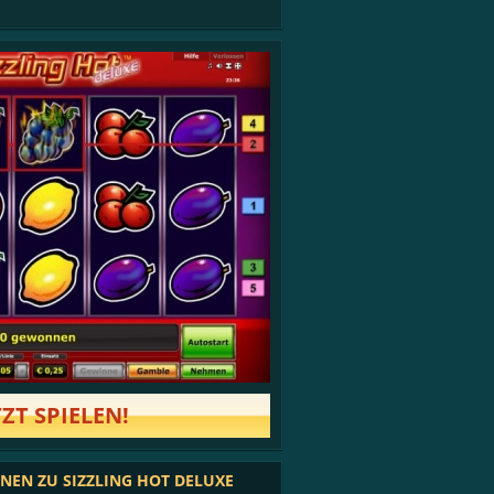
TZT SPIELEN!
NEN ZU SIZZLING HOT DELUXE