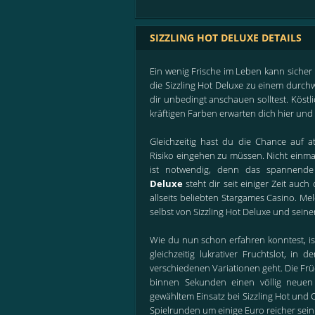
SIZZLING HOT DELUXE DETAILS
Ein wenig Frische im Leben kann sicher 
die Sizzling Hot Deluxe zu einem durch
dir unbedingt anschauen solltest. Köst
kräftigen Farben erwarten dich hier und
Gleichzeitig hast du die Chance auf a
Risiko eingehen zu müssen. Nicht einma
ist notwendig, denn das spannende
Deluxe
steht dir seit einiger Zeit auc
allseits beliebten Stargames Casino. Me
selbst von Sizzling Hot Deluxe und sei
Wie du nun schon erfahren konntest, is
gleichzeitig lukrativer Fruchtslot, in
verschiedenen Variationen geht. Die Frü
binnen Sekunden einen völlig neuen
gewähltem Einsatz bei Sizzling Hot und
Spielrunden um einige Euro reicher sein