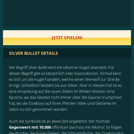
JETZT SPIELEN!
SILVER BULLET DETAILS
Der Begriff
Silver Bullet
wird mit silberner Kugel übersetzt. Für
diesen Begriff gibt es tatsächlich zwei Assoziationen. Einmal kann
es sich um die Kugel handeln, welche einen Werwolf zur Strecke
bringt. Schließlich besteht sie aus Silber. Aber in diesem Fall ist es
eine Anspielung auf die rauen Zeiten im Wilden Westen. Eine
Epoche, wo das Gesetzt nicht immer über die Gauner triumphiert
hat, wo die Cowboys auf ihren Pferden ritten und Getränke im
Salon zu sich genommen wurden.
Auch die Symbolik ist an diese Zeit angelehnt. Der höchste
Gegenwert mit 10.000
offenbart das Fass mit Alkohol. Es folgen
die Bombe, die Super-Sieben, die Schnapsflache, der Cowboy-Hut,