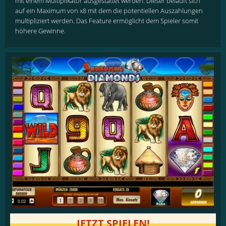
mit einem Multiplikator ausgestattet werden. Dieser beläuft sich
auf ein Maximum von x8 mit dem die potentiellen Auszahlungen
multipliziert werden. Das Feature ermöglicht dem Spieler somit
höhere Gewinne.
JETZT SPIELEN!