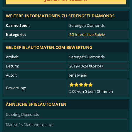
WEITERE INFORMATIONEN ZU SERENGETI DIAMONDS
Casino Spiel:
Serengeti Diamonds
Kategorie:
SG Interactive Spiele
GELDSPIELAUTOMATEN.COM
BEWERTUNG
Artikel:
Serengeti Diamonds
Datum:
2019-10-24 06:41:47
Autor:
Jens Meier
Bewertung:
5.00
von
5
bei 1 Stimmen
ÄHNLICHE SPIELAUTOMATEN
Dazzling Diamonds
Marilyn´s Diamonds deluxe