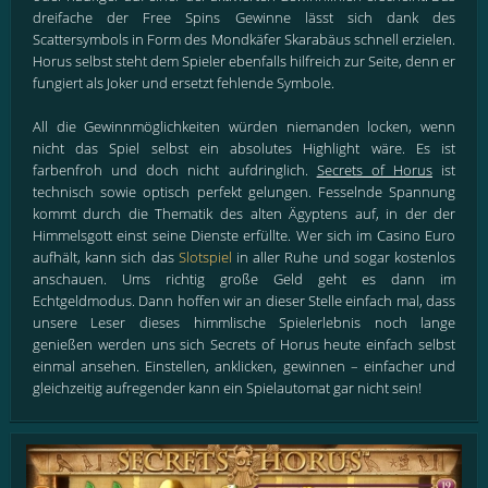
dreifache der Free Spins Gewinne lässt sich dank des
Scattersymbols in Form des Mondkäfer Skarabäus schnell erzielen.
Horus selbst steht dem Spieler ebenfalls hilfreich zur Seite, denn er
fungiert als Joker und ersetzt fehlende Symbole.
All die Gewinnmöglichkeiten würden niemanden locken, wenn
nicht das Spiel selbst ein absolutes Highlight wäre. Es ist
farbenfroh und doch nicht aufdringlich.
Secrets of Horus
ist
technisch sowie optisch perfekt gelungen. Fesselnde Spannung
kommt durch die Thematik des alten Ägyptens auf, in der der
Himmelsgott einst seine Dienste erfüllte. Wer sich im Casino Euro
aufhält, kann sich das
Slotspiel
in aller Ruhe und sogar kostenlos
anschauen. Ums richtig große Geld geht es dann im
Echtgeldmodus. Dann hoffen wir an dieser Stelle einfach mal, dass
unsere Leser dieses himmlische Spielerlebnis noch lange
genießen werden uns sich Secrets of Horus heute einfach selbst
einmal ansehen. Einstellen, anklicken, gewinnen – einfacher und
gleichzeitig aufregender kann ein Spielautomat gar nicht sein!