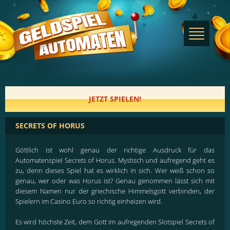
JETZT SPIELEN!
SECRETS OF HORUS
Göttlich ist wohl genau der richtige Ausdruck für das
Automatenspiel Secrets of Horus. Mystisch und aufregend geht es
zu, denn dieses Spiel hat es wirklich in sich. Wer weiß schon so
genau, wer oder was Horus ist? Genau genommen lässt sich mit
diesem Namen nur der griechische Himmelsgott verbinden, der
Spielern im Casino Euro so richtig einheizen wird.
Es wird höchste Zeit, dem Gott im aufregenden Slotspiel Secrets of