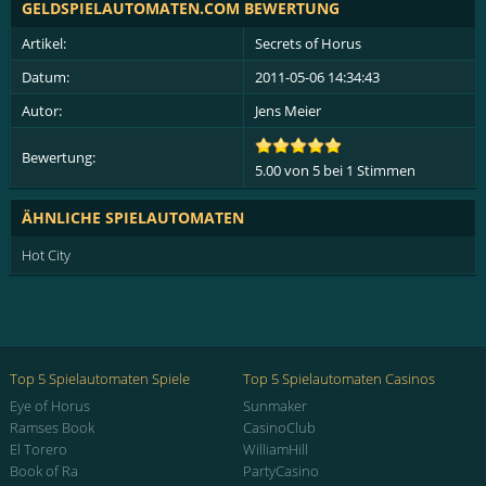
GELDSPIELAUTOMATEN.COM
BEWERTUNG
Artikel:
Secrets of Horus
Datum:
2011-05-06 14:34:43
Autor:
Jens Meier
Bewertung:
5.00
von
5
bei 1 Stimmen
ÄHNLICHE SPIELAUTOMATEN
Hot City
Top 5 Spielautomaten Spiele
Top 5 Spielautomaten Casinos
Eye of Horus
Sunmaker
Ramses Book
CasinoClub
El Torero
WilliamHill
Book of Ra
PartyCasino