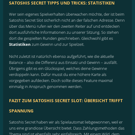
SATOSHIS SECRET TIPPS UND TRICKS: STATISTIKEN
Wer sein eigenes Spielverhalten überwachen möchte, der ist beim
Satoshis Secret Slot sicherlich nicht an der falschen Adresse. Denn
über das Menü rufen wir den zweiten Reiter auf und entdecken
dort ausführliche Informationen zu unserer Sitzung. So stehen
dort die gespielten Runden geschrieben. Gleichwohl gibt es
Statistiken
zum Gewinn und zur Spielzeit.
Nicht zuletzt ist natürlich ebenso aufgeführt, wie die aktuelle
Balance – also die Differenz aus Einsatz und Gewinn – ausfällt.
Übrigens gibt es ein Glücksspiel, welches deine Gewinne
verdoppeln kann. Dafür musst du eine höhere Karte als
vorgegeben aufdecken. Doch sollte dieses Feature maximal
einmalig in Anspruch genommen werden.
FAZIT ZUM SATOSHIS SECRET SLOT: ÜBERSICHT TRIFFT
SPANNUNG
Satoshis Secret haben wir als Spielautomat liebgewonnen, weil er
uns eine grandiose Übersicht bietet. Dass Zahlungsmethoden das
Thema sind ist ebenfalls sehr einfallsreich. Mit einem Wild, dem