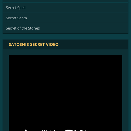
Secret Spell
Secret Santa
Secret of the Stones
SATOSHIS SECRET VIDEO