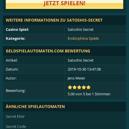
JETZT SPIELEN!
WEITERE INFORMATIONEN ZU SATOSHIS-SECRET
Casino Spiel:
Satoshis Secret
Kategorie:
Endorphina Spiele
GELDSPIELAUTOMATEN.COM
BEWERTUNG
Artikel:
Satoshis Secret
Datum:
2019-10-30 13:47:38
Autor:
Jens Meier
Bewertung:
5.00
von
5
bei 1 Stimmen
ÄHNLICHE SPIELAUTOMATEN
Secret Elixir
Secret Code