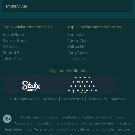
Mystery Star
Top 5 Spielautomaten Spiele
Top 5 Spielautomaten Casinos
Eye of Horus
Sunmaker
Ramses Book
CasinoClub
El Torero
WilliamHill
Book of Ra
PartyCasino
Jokers Cap
Leo Vegas
Angebot des Monats
Autor:
Jens Meier
|
Kontakt
|
Datenschutz
|
Impressum
|
Sitemap