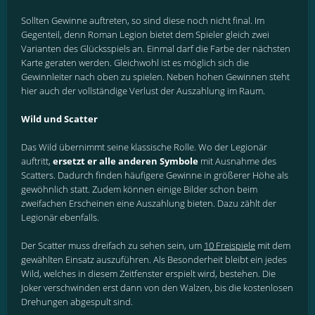
Sollten Gewinne auftreten, so sind diese noch nicht final. Im
Gegenteil, denn Roman Legion bietet dem Spieler gleich zwei
Varianten des Glücksspiels an. Einmal darf die Farbe der nächsten
Karte geraten werden. Gleichwohl ist es möglich sich die
Gewinnleiter nach oben zu spielen. Neben hohen Gewinnen steht
hier auch der vollständige Verlust der Auszahlung im Raum.
Wild und Scatter
Das Wild übernimmt seine klassische Rolle. Wo der Legionär
auftritt,
ersetzt er alle anderen Symbole
mit Ausnahme des
Scatters. Dadurch finden häufigere Gewinne in größerer Höhe als
gewöhnlich statt. Zudem können einige Bilder schon beim
zweifachen Erscheinen eine Auszahlung bieten. Dazu zählt der
Legionär ebenfalls.
Der Scatter muss dreifach zu sehen sein, um
10 Freispiele
mit dem
gewählten Einsatz auszuführen. Als Besonderheit bleibt ein jedes
Wild, welches in diesem Zeitfenster erspielt wird, bestehen. Die
Joker verschwinden erst dann von den Walzen, bis die kostenlosen
Drehungen abgespult sind.