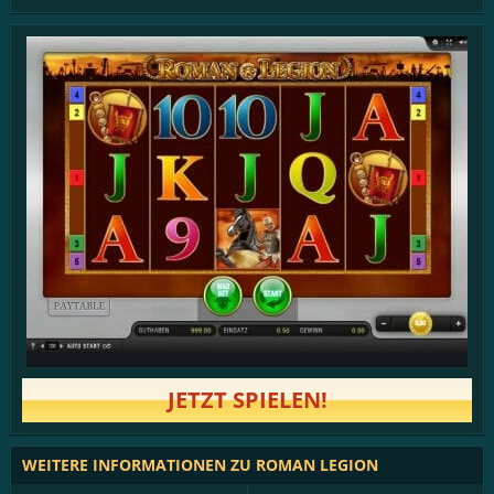
JETZT SPIELEN!
WEITERE INFORMATIONEN ZU ROMAN LEGION