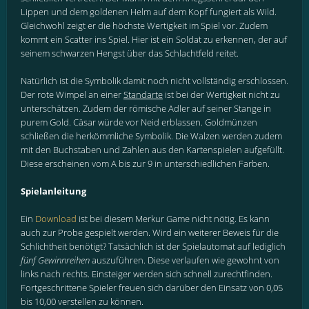
Lippen und dem goldenen Helm auf dem Kopf fungiert als Wild.
Gleichwohl zeigt er die höchste Wertigkeit im Spiel vor. Zudem
kommt ein Scatter ins Spiel. Hier ist ein Soldat zu erkennen, der auf
seinem schwarzen Hengst über das Schlachtfeld reitet.
Natürlich ist die Symbolik damit noch nicht vollständig erschlossen.
Der rote Wimpel an einer
Standarte
ist bei der Wertigkeit nicht zu
unterschätzen. Zudem der römische Adler auf seiner Stange in
purem Gold. Cäsar würde vor Neid erblassen. Goldmünzen
schließen die herkömmliche Symbolik. Die Walzen werden zudem
mit den Buchstaben und Zahlen aus den Kartenspielen aufgefüllt.
Diese erscheinen vom A bis zur 9 in unterschiedlichen Farben.
Spielanleitung
Ein
Download
ist bei diesem Merkur Game nicht nötig. Es kann
auch zur Probe gespielt werden. Wird ein weiterer Beweis für die
Schlichtheit benötigt? Tatsächlich ist der Spielautomat auf lediglich
fünf Gewinnreihen
auszuführen. Diese verlaufen wie gewohnt von
links nach rechts. Einsteiger werden sich schnell zurechtfinden.
Fortgeschrittene Spieler freuen sich darüber den Einsatz von 0,05
bis 10,00 verstellen zu können.