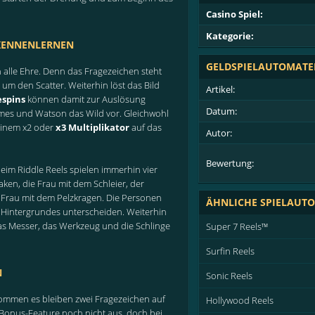
Casino Spiel:
Kategorie:
 KENNENLERNEN
GELDSPIELAUTOMATE
 alle Ehre. Denn das Fragezeichen steht
 um den Scatter. Weiterhin löst das Bild
Artikel:
espins
können damit zur Auslösung
Datum:
mes und Watson das Wild vor. Gleichwohl
einem x2 oder
x3 Multiplikator
auf das
Autor:
Bewertung:
beim Riddle Reels spielen immerhin vier
ken, die Frau mit dem Schleier, der
ie Frau mit dem Pelzkragen. Die Personen
ÄHNLICHE SPIELAUT
en Hintergrundes unterscheiden. Weiterhin
das Messer, das Werkzeug und die Schlinge
Super 7 Reels™
Surfin Reels
N
Sonic Reels
ommen es bleiben zwei Fragezeichen auf
Hollywood Reels
s Bonus-Feature noch nicht aus, doch bei