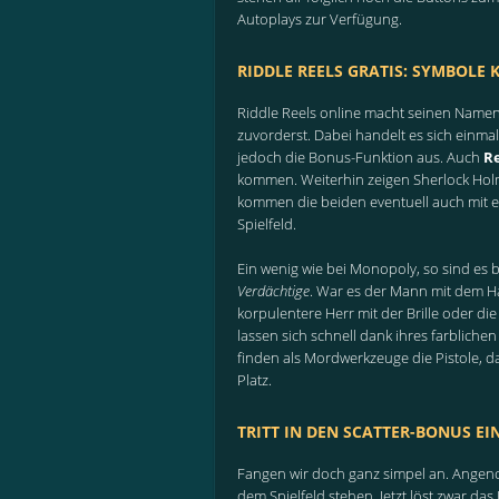
Autoplays zur Verfügung.
RIDDLE REELS GRATIS: SYMBOLE
Riddle Reels online macht seinen Namen
zuvorderst. Dabei handelt es sich einmal
jedoch die Bonus-Funktion aus. Auch
R
kommen. Weiterhin zeigen Sherlock Hol
kommen die beiden eventuell auch mit 
Spielfeld.
Ein wenig wie bei Monopoly, so sind es 
Verdächtige
. War es der Mann mit dem Ha
korpulentere Herr mit der Brille oder d
lassen sich schnell dank ihres farblich
finden als Mordwerkzeuge die Pistole, 
Platz.
TRITT IN DEN SCATTER-BONUS EI
Fangen wir doch ganz simpel an. Angen
dem Spielfeld stehen. Jetzt löst zwar da