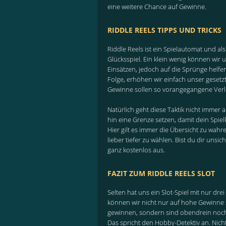
eine weitere Chance auf Gewinne.
RIDDLE REELS TIPPS UND TRICKS
Riddle Reels ist ein Spielautomat und al
Glücksspiel. Ein klein wenig können wir 
Einsätzen, jedoch auf die Sprünge helfen
Folge, erhöhen wir einfach unser gesetz
Gewinne sollen so vorangegangene Verlu
Natürlich geht diese Taktik nicht immer 
hin eine Grenze setzen, damit dein Spiel
Hier gilt es immer die Übersicht zu wah
lieber tiefer zu wählen. Bist du dir unsic
ganz kostenlos aus.
FAZIT ZUM RIDDLE REELS SLOT
Selten hat uns ein Slot-Spiel mit nur dr
können wir nicht nur auf hohe Gewinne 
gewinnen, sondern sind obendrein noch i
Das spricht den Hobby-Detektiv an. Nicht