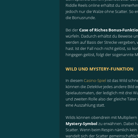
Riddle Reels online erhältst du immerhi
jedoch nur die Walze ohne Scatter. So e
die Bonusrunde.
Bei der
Case of Riches Bonus-Funkti
würfeln. Dadurch erhältst du Beweise 
werden auf Basis der Strecke vergeben,
hast. Ist der Fall noch nicht gelöst, so k
hingegen gelöst, folgt der sogenannte Me
WILD UND MYSTERY-FUNKTION
In diesem
Casino-Spiel
ist das Wild schn
können die
Detektive
jedes andere Bild e
Spielautomaten, der lediglich mit drei
und zweiten Rolle also der gleiche Täter 
eine Auszahlung statt.
Wilds können obendrein mit Multipliern au
Mystery-Symbol
zu erwähnen. Dabei ha
Scatter. Wenn beim Respin nämlich kein
wandelt sich der Scatter gemeinschaftlic