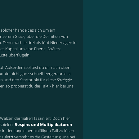
s solcher handelt es sich um ein
unserem Glück, über die Definition von
. Denn nach je drei bis fünf Niederlagen in
tes Kapital um eine Ebene. Spätere
ste überflügeln.
auf. Außerdem solltest du dir nach oben
konto nicht ganz schnell leergeräumt ist.
ren und den Startpunkt für diese
Strategie
her, so probierst du die Taktik hier bei uns
ei Walzen dermaßen fasziniert. Doch hier
spielen,
Respins und Multiplikatoren
n der Lage einen kniffligen Fall zu lösen.
 zuletzt versteht es die Gestaltung uns bei