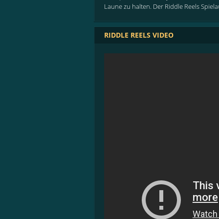
Laune zu halten. Der Riddle Reels Spielau
RIDDLE REELS VIDEO