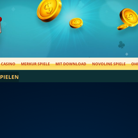
E CASINO
MERKUR SPIELE
MIT DOWNLOAD
NOVOLINE SPIELE
OH
SPIELEN
SUCHE: