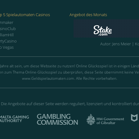
p 5 Spielautomaten Casinos
Angebot des Monats
nmaker
sinoClub
lliamHill
rtyCasino
Autor:
Jens Meier
|
Ko
o Vegas
Die Angebote auf dieser Seite werden reguliert, lizenziert und kontrolliert du