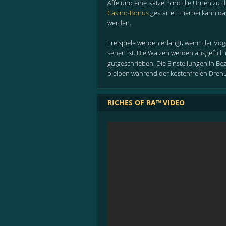
Affe und eine Katze. Sind die Urnen zu dr
Casino-Bonus
gestartet. Hierbei kann d
werden.
Freispiele werden erlangt, wenn der Vo
sehen ist. Die Walzen werden ausgefüllt 
gutgeschrieben. Die Einstellungen in Be
bleiben während der kostenfreien Dreh
RICHES OF RA™ VIDEO