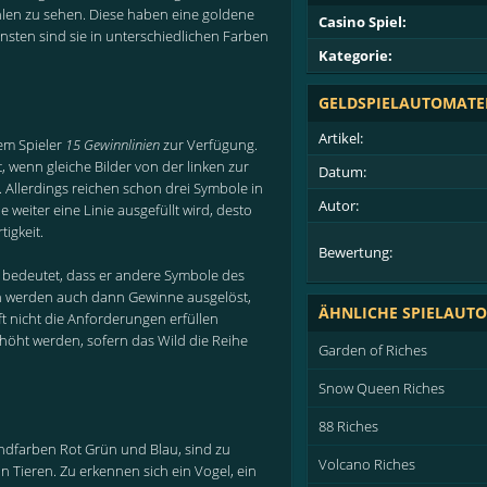
hlen zu sehen. Diese haben eine goldene
Casino Spiel:
en sind sie in unterschiedlichen Farben
Kategorie:
GELDSPIELAUTOMATE
Artikel:
em Spieler
15 Gewinnlinien
zur Verfügung.
 wenn gleiche Bilder von der linken zur
Datum:
. Allerdings reichen schon drei Symbole in
Autor:
weiter eine Linie ausgefüllt wird, desto
igkeit.
Bewertung:
s bedeutet, dass er andere Symbole des
ion werden auch dann Gewinne ausgelöst,
ÄHNLICHE SPIELAUT
ft nicht die Anforderungen erfüllen
öht werden, sofern das Wild die Reihe
Garden of Riches
Snow Queen Riches
88 Riches
undfarben Rot Grün und Blau, sind zu
Volcano Riches
on Tieren. Zu erkennen sich ein Vogel, ein