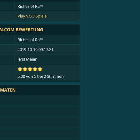
Riches of Ra™
Playn GO Spiele
N.COM
BEWERTUNG
Riches of Ra™
2019-10-19 09:17:21
Jens Meier
5.00
von
5
bei 2 Stimmen
OMATEN