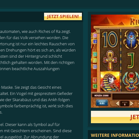
JETZT SPIELEN!
lautomaten, wie auch Riches of Ra zeigt.
len für das Volk versehen worden. Die
tonung ist nur ein leichtes Rauschen von
den Drehungen hört es sich an, als würden
ten sind der Hintergrund schlicht
chtlich gehalten worden. Mit den richtigen
können beachtliche Auszahlungen
 Maske. Sie zeigt das Gesicht eines
ltet. Ein Vogel mit gespreiztem Gefieder
wie der Skarabäus und das Ankh folgen
bole farbenprächtig ist, wirkt sich dies
s.
JE
el. Dieser kann als Symbol auf für
 mit Gesichtern erscheinen. Sind diese
WEITERE INFORMATIO
iel ausgelöst. Zur Abrundung der