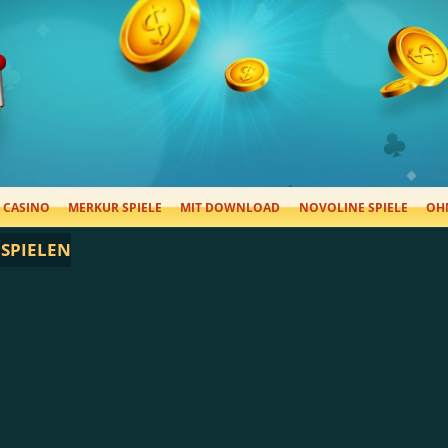
E CASINO
MERKUR SPIELE
MIT DOWNLOAD
NOVOLINE SPIELE
OH
 SPIELEN
SUCHE: