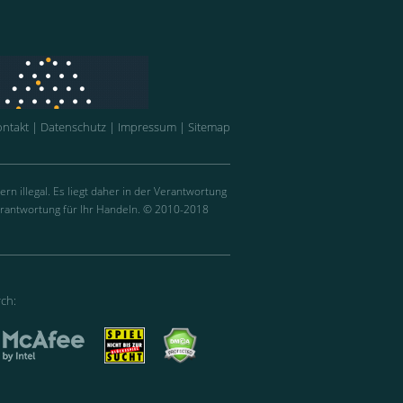
ntakt
|
Datenschutz
|
Impressum
|
Sitemap
rch: