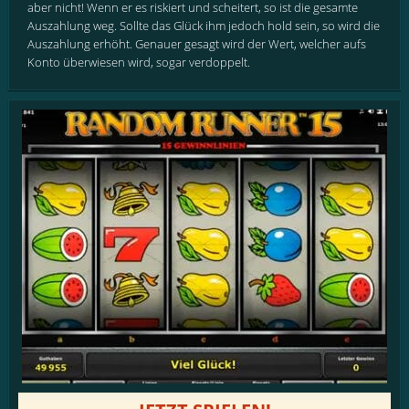
aber nicht! Wenn er es riskiert und scheitert, so ist die gesamte
Auszahlung weg. Sollte das Glück ihm jedoch hold sein, so wird die
Auszahlung erhöht. Genauer gesagt wird der Wert, welcher aufs
Konto überwiesen wird, sogar verdoppelt.