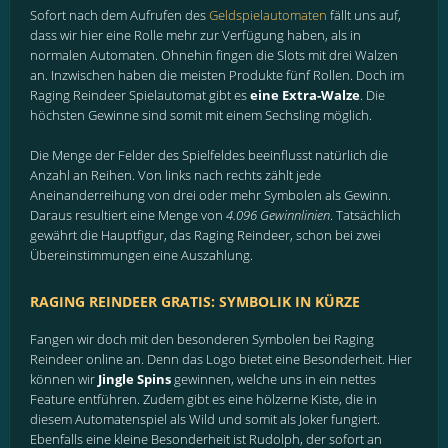
Sofort nach dem Aufrufen des
Geldspielautomaten
fällt uns auf,
dass wir hier eine Rolle mehr zur Verfügung haben, als in
normalen Automaten. Ohnehin fingen die Slots mit drei Walzen
an. Inzwischen haben die meisten Produkte fünf Rollen. Doch im
Raging Reindeer Spielautomat gibt es
eine Extra-Walze
. Die
höchsten Gewinne sind somit mit einem Sechsling möglich.
Die Menge der Felder des Spielfeldes beeinflusst natürlich die
Anzahl an Reihen. Von links nach rechts zählt jede
Aneinanderreihung von drei oder mehr Symbolen als Gewinn.
Daraus resultiert eine Menge von
4.096 Gewinnlinien
. Tatsächlich
gewährt die Hauptfigur, das Raging Reindeer, schon bei zwei
Übereinstimmungen eine Auszahlung.
RAGING REINDEER GRATIS: SYMBOLIK IN KÜRZE
Fangen wir doch mit den besonderen Symbolen bei Raging
Reindeer online an. Denn das Logo bietet eine Besonderheit. Hier
können wir
Jingle Spins
gewinnen, welche uns in ein nettes
Feature entführen. Zudem gibt es eine hölzerne Kiste, die in
diesem Automatenspiel als Wild und somit als Joker fungiert.
Ebenfalls eine kleine Besonderheit ist Rudolph, der sofort an