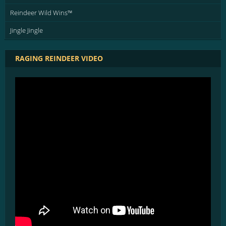
Reindeer Wild Wins™
Jingle Jingle
RAGING REINDEER VIDEO