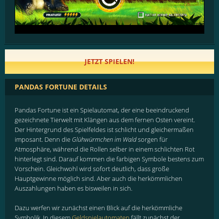
JETZT SPIELEN!
PANDAS FORTUNE DETAILS
Pandas Fortune ist ein Spielautomat, der eine beeindruckend
gezeichnete Tierwelt mit Klängen aus dem fernen Osten vereint.
Der Hintergrund des Spielfeldes ist schlicht und gleichermaßen
imposant. Denn die
Glühwürmchen im Wald
sorgen für
Atmosphäre, während die Rollen selber in einem schlichten Rot
hinterlegt sind. Darauf kommen die farbigen Symbole bestens zum
Vorschein. Gleichwohl wird sofort deutlich, dass große
Hauptgewinne möglich sind. Aber auch die herkömmlichen
Auszahlungen haben es bisweilen in sich.
Dazu werfen wir zunächst einen Blick auf die herkömmliche
Symbolik. In diesem
Geldspielautomaten
fällt zunächst der