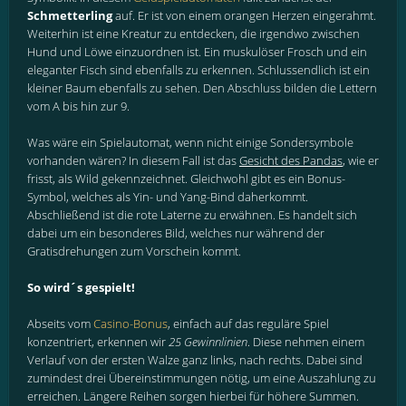
Schmetterling
auf. Er ist von einem orangen Herzen eingerahmt.
Weiterhin ist eine Kreatur zu entdecken, die irgendwo zwischen
Hund und Löwe einzuordnen ist. Ein muskulöser Frosch und ein
eleganter Fisch sind ebenfalls zu erkennen. Schlussendlich ist ein
kleiner Baum ebenfalls zu sehen. Den Abschluss bilden die Lettern
vom A bis hin zur 9.
Was wäre ein Spielautomat, wenn nicht einige Sondersymbole
vorhanden wären? In diesem Fall ist das
Gesicht des Pandas
, wie er
frisst, als Wild gekennzeichnet. Gleichwohl gibt es ein Bonus-
Symbol, welches als Yin- und Yang-Bind daherkommt.
Abschließend ist die rote Laterne zu erwähnen. Es handelt sich
dabei um ein besonderes Bild, welches nur während der
Gratisdrehungen zum Vorschein kommt.
So wird´s gespielt!
Abseits vom
Casino-Bonus
, einfach auf das reguläre Spiel
konzentriert, erkennen wir
25 Gewinnlinien
. Diese nehmen einem
Verlauf von der ersten Walze ganz links, nach rechts. Dabei sind
zumindest drei Übereinstimmungen nötig, um eine Auszahlung zu
erreichen. Längere Reihen sorgen hierbei für höhere Summen.