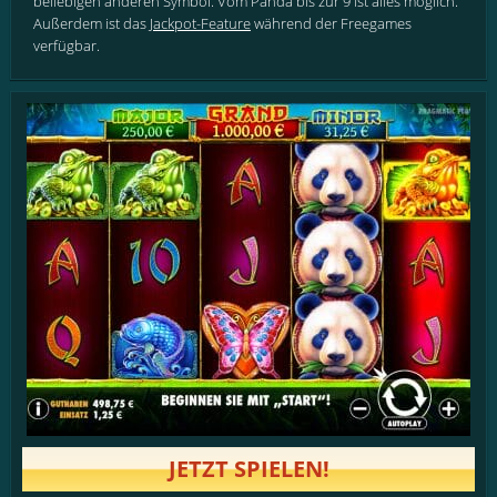
beliebigen anderen Symbol. Vom Panda bis zur 9 ist alles möglich.
Außerdem ist das
Jackpot-Feature
während der Freegames
verfügbar.
JETZT SPIELEN!