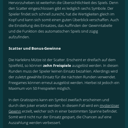
Hervorzuheben ist weiterhin die Übersichtlichkeit des Spiels. Denn
den Scatter eingeschlossen gibt es lediglich sechs Symbole. Der
Spieler findet sich schnell zurecht, hat die Wertigkeiten gleich im
Kopf und kann sich somit einen guten Überblick verschaffen. Auch
die Einstellung des Einsatzes, das Auffinden der Gewinntabelle
und die Funktion des automatischen Spiels sind zügig
aufzufinden.
Scatter und Bonus-Gewinne
Die Harlekins Mütze ist der Scatter. Erscheint er dreifach auf dem
Spielfeld, so können
zehn Freispiele
ausgelöst werden. In diesen
Runden muss der Spieler keinen Einsatz bezahlen. Allerdings wird
der zuletzt gewählte Einsatz für die nächsten Runden verwendet.
Freegames können erneut ausgelöst werden. Hierbei ist jedoch ein
Maximum von 50 Freispielen möglich.
In den Gratisspins kann ein Symbol zweifach erscheinen und
durch den Joker ersetzt werden. In diesem Fall wird ein
mysteriöser
Gewinn
erzielt, welcher sich in einer bestimmten Spanne befindet.
Somit wird nicht nur der Einsatz gespart, die Chancen auf eine
Auszahlung werden verbessert.